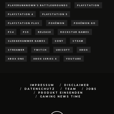
PLAYERUNKNOWN'S BATTLEGROUNDS
PLAYSTATION
PLAYSTATION 4
PLAYSTATION 5
PLAYSTATION PLUS
POKÈMON
POKÉMON GO
PS4
PS5
RELEASE
ROCKSTAR GAMES
SLEDGEHAMMER GAMES
SONY
STEAM
STREAMER
TWITCH
UBISOFT
XBOX
XBOX ONE
XBOX SERIES X
YOUTUBE
IMPRESSUM
DISCLAIMER
DATENSCHUTZ
TEAM
JOBS
PRODUKT EINSENDEN
GAMING NEWS TIME