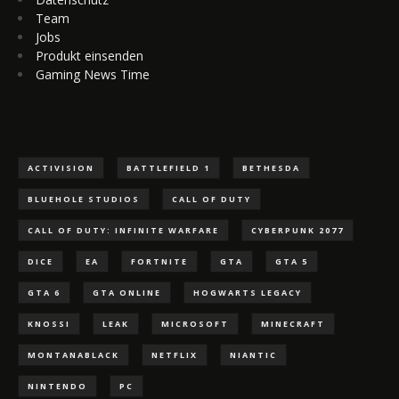
Team
Jobs
Produkt einsenden
Gaming News Time
ACTIVISION
BATTLEFIELD 1
BETHESDA
BLUEHOLE STUDIOS
CALL OF DUTY
CALL OF DUTY: INFINITE WARFARE
CYBERPUNK 2077
DICE
EA
FORTNITE
GTA
GTA 5
GTA 6
GTA ONLINE
HOGWARTS LEGACY
KNOSSI
LEAK
MICROSOFT
MINECRAFT
MONTANABLACK
NETFLIX
NIANTIC
NINTENDO
PC