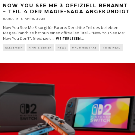
NOW YOU SEE ME 3 OFFIZIELL BENANNT
– TEIL 4 DER MAGIE-SAGA ANGEKÜNDIGT
RAINA
1. APRIL 2025
Now You See Me 3 sorgt für Furore: Der dritte Teil des beliebten
Magier-Franchise hat nun einen offiziellen Titel – "Now You See Me:
Now You Don’t". Gleichzeiti
...
WEITERLESEN...
ALLGEMEIN
KINO & SERIEN
NEWS
0 KOMMENTARE
4 MIN READ