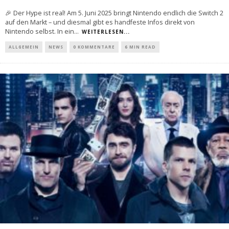
🎉 Der Hype ist real! Am 5. Juni 2025 bringt Nintendo endlich die Switch 2
auf den Markt – und diesmal gibt es handfeste Infos direkt von
Nintendo selbst. In ein
...
WEITERLESEN...
ALLGEMEIN
NEWS
0 KOMMENTARE
6 MIN READ