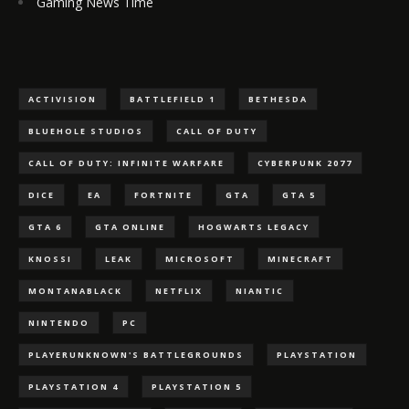
Gaming News Time
ACTIVISION
BATTLEFIELD 1
BETHESDA
BLUEHOLE STUDIOS
CALL OF DUTY
CALL OF DUTY: INFINITE WARFARE
CYBERPUNK 2077
DICE
EA
FORTNITE
GTA
GTA 5
GTA 6
GTA ONLINE
HOGWARTS LEGACY
KNOSSI
LEAK
MICROSOFT
MINECRAFT
MONTANABLACK
NETFLIX
NIANTIC
NINTENDO
PC
PLAYERUNKNOWN'S BATTLEGROUNDS
PLAYSTATION
PLAYSTATION 4
PLAYSTATION 5