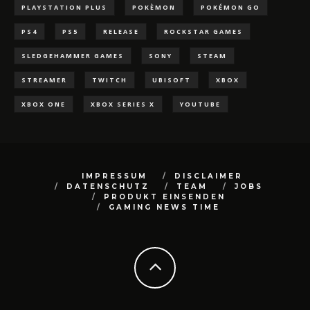
PLAYSTATION PLUS
POKÈMON
POKÉMON GO
PS4
PS5
RELEASE
ROCKSTAR GAMES
SLEDGEHAMMER GAMES
SONY
STEAM
STREAMER
TWITCH
UBISOFT
XBOX
XBOX ONE
XBOX SERIES X
YOUTUBE
IMPRESSUM
DISCLAIMER
DATENSCHUTZ
TEAM
JOBS
PRODUKT EINSENDEN
GAMING NEWS TIME