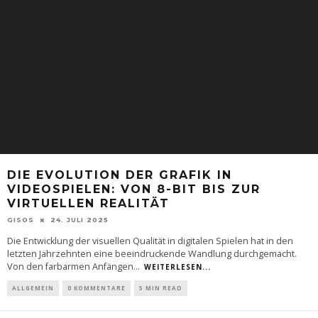
DIE EVOLUTION DER GRAFIK IN
VIDEOSPIELEN: VON 8-BIT BIS ZUR
VIRTUELLEN REALITÄT
GISOS
24. JULI 2025
Die Entwicklung der visuellen Qualität in digitalen Spielen hat in den
letzten Jahrzehnten eine beeindruckende Wandlung durchgemacht.
Von den farbarmen Anfängen
...
WEITERLESEN...
ALLGEMEIN
0 KOMMENTARE
5 MIN READ