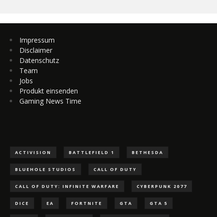
Impressum
Disclaimer
Datenschutz
Team
Jobs
Produkt einsenden
Gaming News Time
ACTIVISION
BATTLEFIELD 1
BETHESDA
BLUEHOLE STUDIOS
CALL OF DUTY
CALL OF DUTY: INFINITE WARFARE
CYBERPUNK 2077
DICE
EA
FORTNITE
GTA
GTA 5