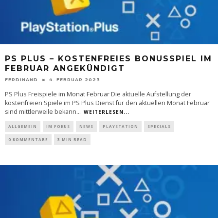
PS PLUS – KOSTENFREIES BONUSSPIEL IM
FEBRUAR ANGEKÜNDIGT
FERDINAND
4. FEBRUAR 2023
PS Plus Freispiele im Monat Februar Die aktuelle Aufstellung der
kostenfreien Spiele im PS Plus Dienst für den aktuellen Monat Februar
sind mittlerweile bekann
...
WEITERLESEN...
ALLGEMEIN
IM FOKUS
NEWS
PLAYSTATION
SPECIALS
0 KOMMENTARE
3 MIN READ