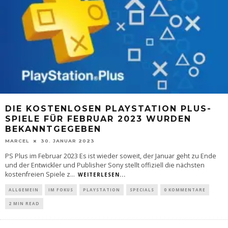
DIE KOSTENLOSEN PLAYSTATION PLUS-
SPIELE FÜR FEBRUAR 2023 WURDEN
BEKANNTGEGEBEN
MARCEL
30. JANUAR 2023
PS Plus im Februar 2023 Es ist wieder soweit, der Januar geht zu Ende
und der Entwickler und Publisher Sony stellt offiziell die nächsten
kostenfreien Spiele z
...
WEITERLESEN...
ALLGEMEIN
IM FOKUS
PLAYSTATION
SPECIALS
0 KOMMENTARE
2 MIN READ