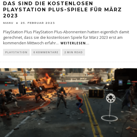
DAS SIND DIE KOSTENLOSEN
PLAYSTATION PLUS-SPIELE FÜR MÄRZ
2023
MANU
25. FEBRUAR 2023
PlayStation Plus PlayStation Plus-Abonnenten hatten eigentlich damit
gerechnet, dass sie die kostenlosen Spiele für März 2023 erst am
kommenden Mittwoch erfahr
...
WEITERLESEN...
PLAYSTATION
0 KOMMENTARE
2 MIN READ