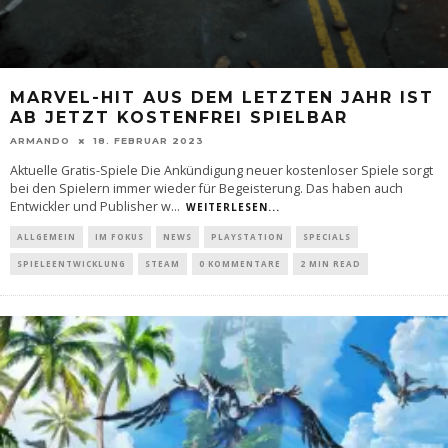
MARVEL-HIT AUS DEM LETZTEN JAHR IST
AB JETZT KOSTENFREI SPIELBAR
ARMANDO
18. FEBRUAR 2023
Aktuelle Gratis-Spiele Die Ankündigung neuer kostenloser Spiele sorgt
bei den Spielern immer wieder für Begeisterung. Das haben auch
Entwickler und Publisher w
...
WEITERLESEN...
ALLGEMEIN
IM FOKUS
NEWS
PLAYSTATION
SPECIALS
SPIELEENTWICKLUNG
STEAM
0 KOMMENTARE
2 MIN READ