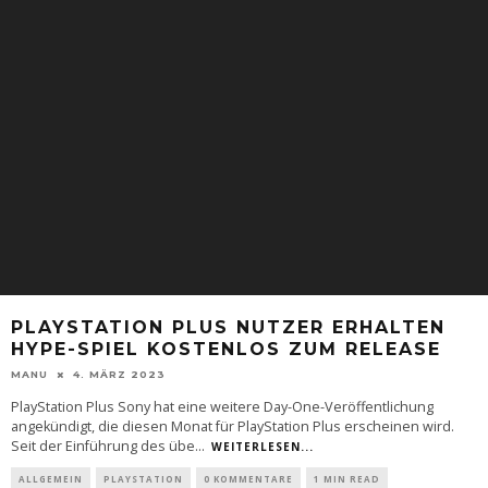
PLAYSTATION PLUS NUTZER ERHALTEN
HYPE-SPIEL KOSTENLOS ZUM RELEASE
MANU
4. MÄRZ 2023
PlayStation Plus Sony hat eine weitere Day-One-Veröffentlichung
angekündigt, die diesen Monat für PlayStation Plus erscheinen wird.
Seit der Einführung des übe
...
WEITERLESEN...
ALLGEMEIN
PLAYSTATION
0 KOMMENTARE
1 MIN READ