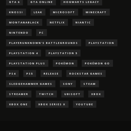
GTA 6
GTA ONLINE
HOGWARTS LEGACY
KNOSSI
LEAK
MICROSOFT
MINECRAFT
MONTANABLACK
NETFLIX
NIANTIC
NINTENDO
PC
PLAYERUNKNOWN'S BATTLEGROUNDS
PLAYSTATION
PLAYSTATION 4
PLAYSTATION 5
PLAYSTATION PLUS
POKÈMON
POKÉMON GO
PS4
PS5
RELEASE
ROCKSTAR GAMES
SLEDGEHAMMER GAMES
SONY
STEAM
STREAMER
TWITCH
UBISOFT
XBOX
XBOX ONE
XBOX SERIES X
YOUTUBE