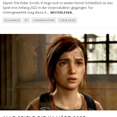
Skyrim The Elder Scrolls VI liegt noch in weiter Ferne! Schließlich ist das
Spiel erst Anfang 2022 in die Vorproduktion gegangen. Für
Uneingeweihte mag diese A
...
WEITERLESEN...
ALLGEMEIN
PC
0 KOMMENTARE
1 MIN READ