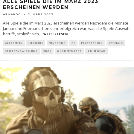
ALLE SPIELE DIE IM MÄRZ 2023
ERSCHEINEN WERDEN
ARMANDO
2. MÄRZ 2023
Alle Spiele die im März 2023 erscheinen werden Nachdem die Monate
Januar und Februar schon sehr erfolgreich war, was die Spiele Auswahl
betrifft, schließt sich
...
WEITERLESEN...
ALLGEMEIN
IM FOKUS
NINTENDO
PC
PLAYSTATION
SPECIALS
SPIELEENTWICKLUNG
XBOX
0 KOMMENTARE
4 MIN READ