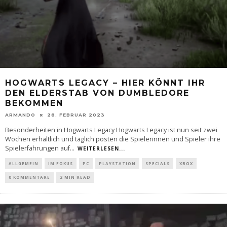
HOGWARTS LEGACY – HIER KÖNNT IHR
DEN ELDERSTAB VON DUMBLEDORE
BEKOMMEN
ARMANDO
28. FEBRUAR 2023
Besonderheiten in Hogwarts Legacy Hogwarts Legacy ist nun seit zwei
Wochen erhältlich und täglich posten die Spielerinnen und Spieler ihre
Spielerfahrungen auf
...
WEITERLESEN...
ALLGEMEIN
IM FOKUS
PC
PLAYSTATION
SPECIALS
XBOX
0 KOMMENTARE
2 MIN READ