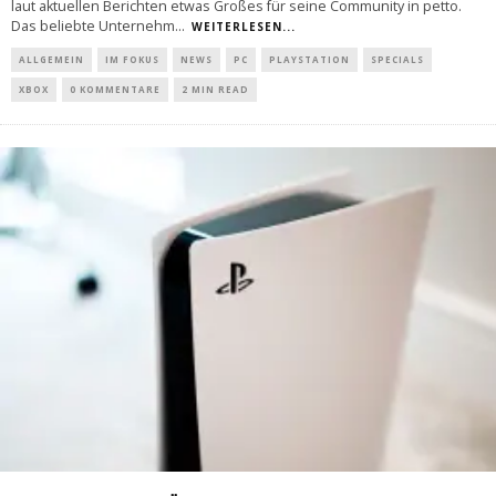
laut aktuellen Berichten etwas Großes für seine Community in petto.
Das beliebte Unternehm
...
WEITERLESEN...
ALLGEMEIN
IM FOKUS
NEWS
PC
PLAYSTATION
SPECIALS
XBOX
0 KOMMENTARE
2 MIN READ