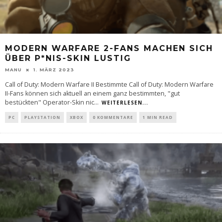
MODERN WARFARE 2-FANS MACHEN SICH
ÜBER P*NIS-SKIN LUSTIG
MANU
1. MÄRZ 2023
Call of Duty: Modern Warfare II Bestimmte Call of Duty: Modern Warfare
II-Fans können sich aktuell an einem ganz bestimmten, "gut
bestückten" Operator-Skin nic
...
WEITERLESEN...
PC
PLAYSTATION
XBOX
0 KOMMENTARE
1 MIN READ