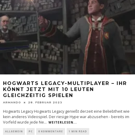
HOGWARTS LEGACY-MULTIPLAYER – IHR
KÖNNT JETZT MIT 10 LEUTEN
GLEICHZEITIG SPIELEN
ARMANDO
28. FEBRUAR 2023
Hogwarts Legacy Hogwarts Legacy genießt derzeit eine Beliebtheit wie
kein anderes Videospiel. Der riesige Hype war abzusehen - bereits im
Vorfeld wurde jede Ne
...
WEITERLESEN...
ALLGEMEIN
PC
0 KOMMENTARE
1 MIN READ