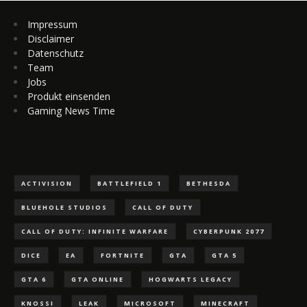
Impressum
Disclaimer
Datenschutz
Team
Jobs
Produkt einsenden
Gaming News Time
ACTIVISION
BATTLEFIELD 1
BETHESDA
BLUEHOLE STUDIOS
CALL OF DUTY
CALL OF DUTY: INFINITE WARFARE
CYBERPUNK 2077
DICE
EA
FORTNITE
GTA
GTA 5
GTA 6
GTA ONLINE
HOGWARTS LEGACY
KNOSSI
LEAK
MICROSOFT
MINECRAFT