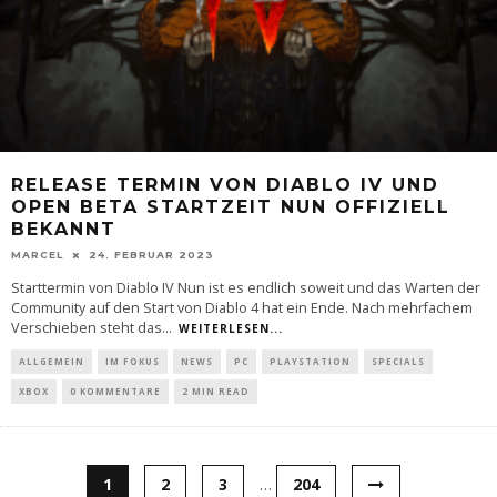
RELEASE TERMIN VON DIABLO IV UND
OPEN BETA STARTZEIT NUN OFFIZIELL
BEKANNT
MARCEL
24. FEBRUAR 2023
Starttermin von Diablo IV Nun ist es endlich soweit und das Warten der
Community auf den Start von Diablo 4 hat ein Ende. Nach mehrfachem
Verschieben steht das
...
WEITERLESEN...
ALLGEMEIN
IM FOKUS
NEWS
PC
PLAYSTATION
SPECIALS
XBOX
0 KOMMENTARE
2 MIN READ
1
2
3
…
204