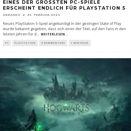
EINES DER GRÖSSTEN PC-SPIELE E
RSCHEINT ENDLICH FÜR PLAYSTATION 5
ARMANDO
25. FEBRUAR 2023
Neues PlayStation 5-Spiel angekündigt In der gestrigen State of Play
wurde bekannt gegeben, dass sich einer der Titel, auf den Fans in den
letzten Jahren für d
...
WEITERLESEN...
PC
PLAYSTATION
0 KOMMENTARE
1 MIN READ