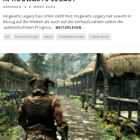
ARMANDO
5. MÄRZ 2023
Hogwarts Legacy Das Urteil steht fest: Hogwarts Legacy hat sowohl in
Bezug auf die Kritiken als auch auf die Verkaufszahlen selbst die
optimistischsten Prognos
...
WEITERLESEN...
PC
PLAYSTATION
XBOX
0 KOMMENTARE
2 MIN READ