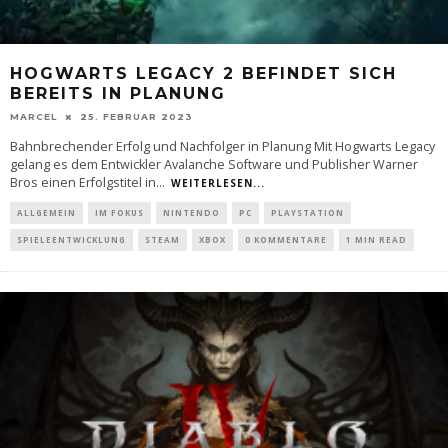
HOGWARTS LEGACY 2 BEFINDET SICH
BEREITS IN PLANUNG
MARCEL
25. FEBRUAR 2023
Bahnbrechender Erfolg und Nachfolger in Planung Mit Hogwarts Legacy
gelang es dem Entwickler Avalanche Software und Publisher Warner
Bros einen Erfolgstitel in
...
WEITERLESEN...
ALLGEMEIN
IM FOKUS
NINTENDO
PC
PLAYSTATION
SPIELEENTWICKLUNG
STEAM
XBOX
0 KOMMENTARE
1 MIN READ