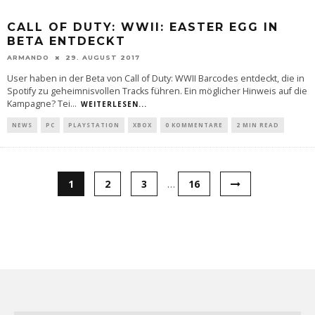
CALL OF DUTY: WWII: EASTER EGG IN
BETA ENTDECKT
ARMANDO
29. AUGUST 2017
User haben in der Beta von Call of Duty: WWII Barcodes entdeckt, die in
Spotify zu geheimnisvollen Tracks führen. Ein möglicher Hinweis auf die
Kampagne? Tei
...
WEITERLESEN...
NEWS
PC
PLAYSTATION
XBOX
0 KOMMENTARE
2 MIN READ
1
2
3
…
16