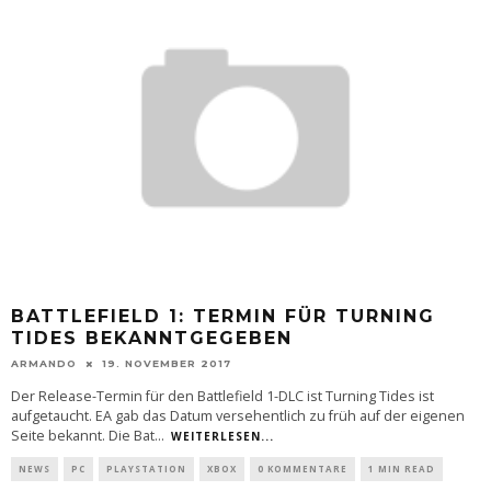
BATTLEFIELD 1: TERMIN FÜR TURNING
TIDES BEKANNTGEGEBEN
ARMANDO
19. NOVEMBER 2017
Der Release-Termin für den Battlefield 1-DLC ist Turning Tides ist
aufgetaucht. EA gab das Datum versehentlich zu früh auf der eigenen
Seite bekannt. Die Bat
...
WEITERLESEN...
NEWS
PC
PLAYSTATION
XBOX
0 KOMMENTARE
1 MIN READ