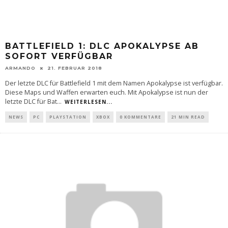
BATTLEFIELD 1: DLC APOKALYPSE AB
SOFORT VERFÜGBAR
ARMANDO
21. FEBRUAR 2018
Der letzte DLC für Battlefield 1 mit dem Namen Apokalypse ist verfügbar.
Diese Maps und Waffen erwarten euch. Mit Apokalypse ist nun der
letzte DLC für Bat
...
WEITERLESEN...
NEWS
PC
PLAYSTATION
XBOX
0 KOMMENTARE
21 MIN READ