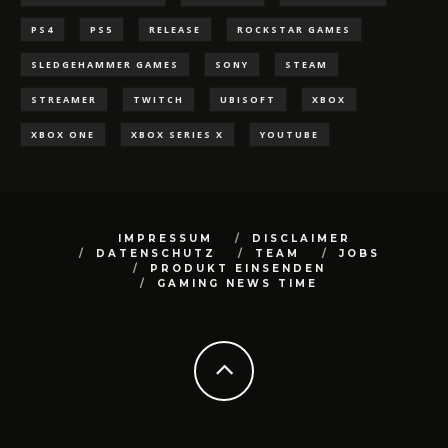
PS4
PS5
RELEASE
ROCKSTAR GAMES
SLEDGEHAMMER GAMES
SONY
STEAM
STREAMER
TWITCH
UBISOFT
XBOX
XBOX ONE
XBOX SERIES X
YOUTUBE
IMPRESSUM
DISCLAIMER
DATENSCHUTZ
TEAM
JOBS
PRODUKT EINSENDEN
GAMING NEWS TIME