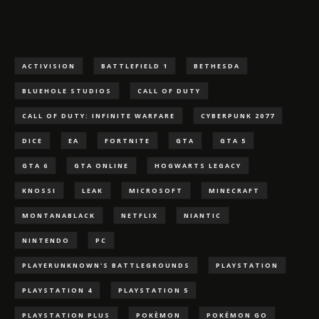
ACTIVISION
BATTLEFIELD 1
BETHESDA
BLUEHOLE STUDIOS
CALL OF DUTY
CALL OF DUTY: INFINITE WARFARE
CYBERPUNK 2077
DICE
EA
FORTNITE
GTA
GTA 5
GTA 6
GTA ONLINE
HOGWARTS LEGACY
KNOSSI
LEAK
MICROSOFT
MINECRAFT
MONTANABLACK
NETFLIX
NIANTIC
NINTENDO
PC
PLAYERUNKNOWN'S BATTLEGROUNDS
PLAYSTATION
PLAYSTATION 4
PLAYSTATION 5
PLAYSTATION PLUS
POKÈMON
POKÉMON GO