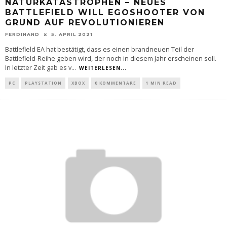
NATURKATASTROPHEN – NEUES
BATTLEFIELD WILL EGOSHOOTER VON
GRUND AUF REVOLUTIONIEREN
FERDINAND
5. APRIL 2021
Battlefield EA hat bestätigt, dass es einen brandneuen Teil der
Battlefield-Reihe geben wird, der noch in diesem Jahr erscheinen soll.
In letzter Zeit gab es v
...
WEITERLESEN...
PC
PLAYSTATION
XBOX
0 KOMMENTARE
1 MIN READ