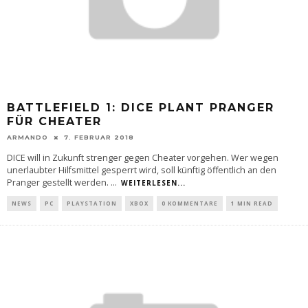
BATTLEFIELD 1: DICE PLANT PRANGER
FÜR CHEATER
ARMANDO
7. FEBRUAR 2018
DICE will in Zukunft strenger gegen Cheater vorgehen. Wer wegen
unerlaubter Hilfsmittel gesperrt wird, soll künftig öffentlich an den
Pranger gestellt werden.
...
WEITERLESEN...
NEWS
PC
PLAYSTATION
XBOX
0 KOMMENTARE
1 MIN READ