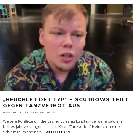
„HEUCHLER DER TYP“ – SCURROWS TEILT
GEGEN TANZVERBOT AUS
MARCEL
22. JANUAR 2023
Weitere Konflikte um die Casino Streams Es ist mittlerweile bald ein
halbes Jahr vergangen, als sich Kilian “Tanzverbot” Heinrich in eine
Schlägerei mit seinen
...
WEITERLESEN...