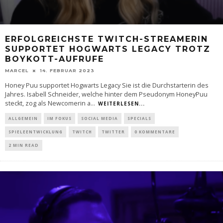
ERFOLGREICHSTE TWITCH-STREAMERIN
SUPPORTET HOGWARTS LEGACY TROTZ
BOYKOTT-AUFRUFE
MARCEL
14. FEBRUAR 2023
Honey Puu supportet Hogwarts Legacy Sie ist die Durchstarterin des
Jahres. Isabell Schneider, welche hinter dem Pseudonym HoneyPuu
steckt, zog als Newcomerin a
...
WEITERLESEN...
ALLGEMEIN
IM FOKUS
SOCIAL MEDIA
SPECIALS
SPIELEENTWICKLUNG
TWITCH
TWITTER
0 KOMMENTARE
2 MIN READ