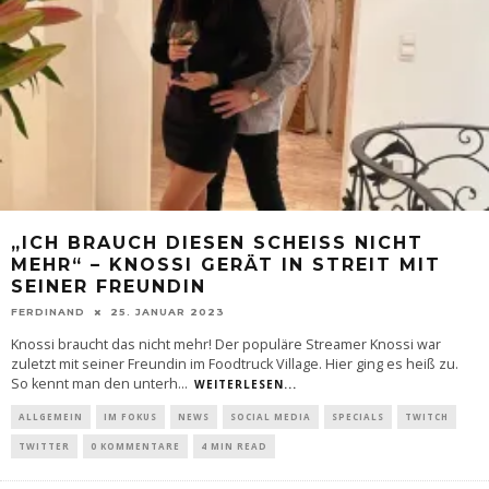
„ICH BRAUCH DIESEN SCHEISS NICHT M
EHR“ – KNOSSI GERÄT IN STREIT MIT S
EINER FREUNDIN
FERDINAND
25. JANUAR 2023
Knossi braucht das nicht mehr! Der populäre Streamer Knossi war
zuletzt mit seiner Freundin im Foodtruck Village. Hier ging es heiß zu.
So kennt man den unterh
...
WEITERLESEN...
ALLGEMEIN
IM FOKUS
NEWS
SOCIAL MEDIA
SPECIALS
TWITCH
TWITTER
0 KOMMENTARE
4 MIN READ