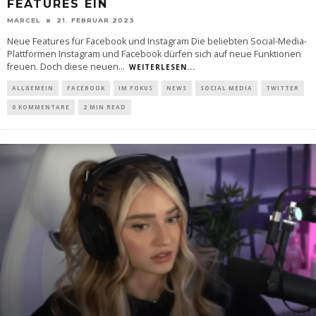
FEATURES EIN
MARCEL
21. FEBRUAR 2023
Neue Features für Facebook und Instagram Die beliebten Social-Media-
Plattformen Instagram und Facebook dürfen sich auf neue Funktionen
freuen. Doch diese neuen
...
WEITERLESEN...
ALLGEMEIN
FACEBOOK
IM FOKUS
NEWS
SOCIAL MEDIA
TWITTER
0 KOMMENTARE
2 MIN READ