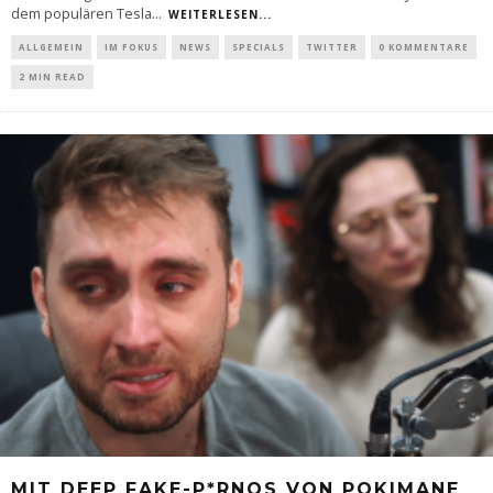
dem populären Tesla
...
WEITERLESEN...
ALLGEMEIN
IM FOKUS
NEWS
SPECIALS
TWITTER
0 KOMMENTARE
2 MIN READ
MIT DEEP FAKE-P*RNOS VON POKIMANE