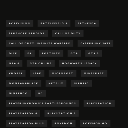
ACTIVISION
BATTLEFIELD 1
BETHESDA
BLUEHOLE STUDIOS
CALL OF DUTY
CALL OF DUTY: INFINITE WARFARE
CYBERPUNK 2077
DICE
EA
FORTNITE
GTA
GTA 5
GTA 6
GTA ONLINE
HOGWARTS LEGACY
KNOSSI
LEAK
MICROSOFT
MINECRAFT
MONTANABLACK
NETFLIX
NIANTIC
NINTENDO
PC
PLAYERUNKNOWN'S BATTLEGROUNDS
PLAYSTATION
PLAYSTATION 4
PLAYSTATION 5
PLAYSTATION PLUS
POKÈMON
POKÉMON GO