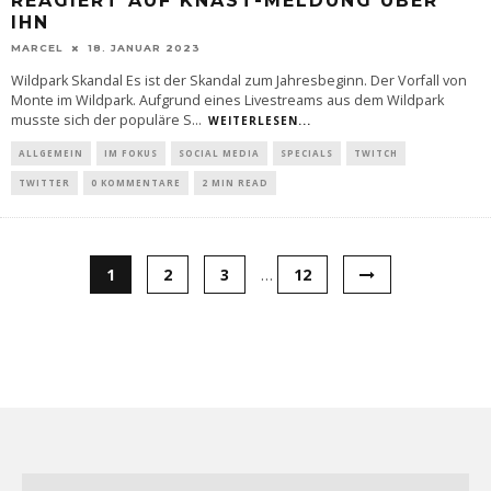
REAGIERT AUF KNAST-MELDUNG ÜBER
IHN
MARCEL
18. JANUAR 2023
Wildpark Skandal Es ist der Skandal zum Jahresbeginn. Der Vorfall von
Monte im Wildpark. Aufgrund eines Livestreams aus dem Wildpark
musste sich der populäre S
...
WEITERLESEN...
ALLGEMEIN
IM FOKUS
SOCIAL MEDIA
SPECIALS
TWITCH
TWITTER
0 KOMMENTARE
2 MIN READ
1
2
3
…
12