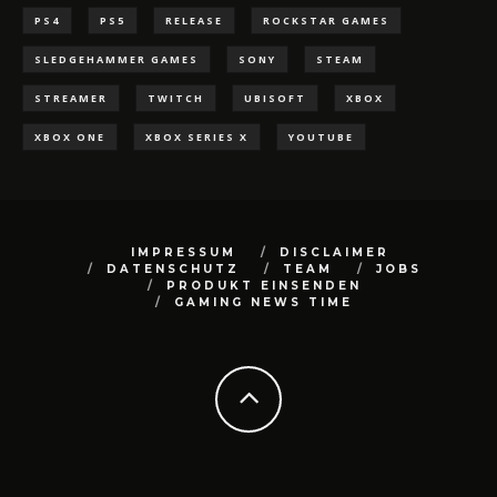
PS4
PS5
RELEASE
ROCKSTAR GAMES
SLEDGEHAMMER GAMES
SONY
STEAM
STREAMER
TWITCH
UBISOFT
XBOX
XBOX ONE
XBOX SERIES X
YOUTUBE
IMPRESSUM
DISCLAIMER
DATENSCHUTZ
TEAM
JOBS
PRODUKT EINSENDEN
GAMING NEWS TIME