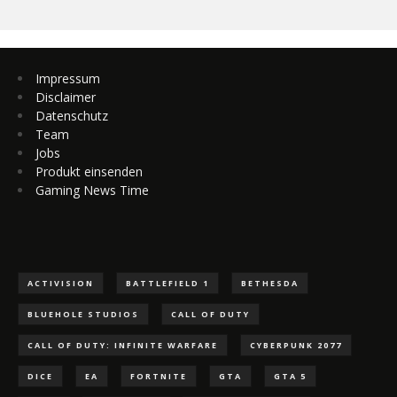
Impressum
Disclaimer
Datenschutz
Team
Jobs
Produkt einsenden
Gaming News Time
ACTIVISION
BATTLEFIELD 1
BETHESDA
BLUEHOLE STUDIOS
CALL OF DUTY
CALL OF DUTY: INFINITE WARFARE
CYBERPUNK 2077
DICE
EA
FORTNITE
GTA
GTA 5