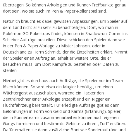
übertragen. So können Arkologien und Runner-Treffpunkte genau
dort sein, wo sie auch im Pen & Paper-Rollenspiel sind.
Natürlich braucht es dabei gewissen Anpassungen, um Spieler auf
dem Land nicht allzu sehr zu benachteiligen. Dort, wo man in
Pokémon GO Pokestops findet, könnten in Shadowrun: Commlink
Schieber Aufträge austeilen. Diese schicken den Spieler dann wie
in der Pen & Paper-Vorlage zu Mister Johnson, oder in
Deutschland zu Herrn Schmidt, der die Einzelheiten erklärt. Nimmt
der Spieler einen Auftrag an, erhält er weitere Orte, die er
besuchen muss, um Dort Kämpfe zu bestehen oder Daten zu
stehlen.
Hierbei gibt es durchaus auch Aufträge, die Spieler nur im Team
lösen können. So wird etwa ein Magier benötigt, um einen
Wächtergeist auszuschalten, während ein Hacker den
Zentralrechner einer Arkologie anzapft und ein Rigger ein
Fluchtfahrzeug bereitstellt. Für erledigte Aufträge gibt es dann
Belohnungen in Form von Geld und Karma (Erfahrung). Spieler,
die in Runnerteams zusammenarbeiten können auch eigenen
Gangs formieren und bestimmte Gebiete zu ihren „Turf“ erklären.
Dafür erhalten sie dann zusätzliche Boni wie Sonderaufträge und