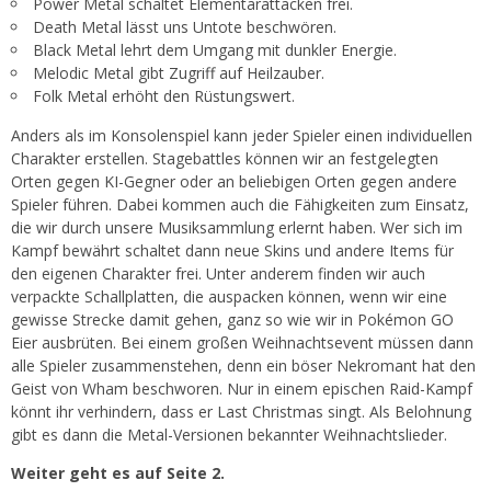
Power Metal schaltet Elementarattacken frei.
Death Metal lässt uns Untote beschwören.
Black Metal lehrt dem Umgang mit dunkler Energie.
Melodic Metal gibt Zugriff auf Heilzauber.
Folk Metal erhöht den Rüstungswert.
Anders als im Konsolenspiel kann jeder Spieler einen individuellen
Charakter erstellen. Stagebattles können wir an festgelegten
Orten gegen KI-Gegner oder an beliebigen Orten gegen andere
Spieler führen. Dabei kommen auch die Fähigkeiten zum Einsatz,
die wir durch unsere Musiksammlung erlernt haben. Wer sich im
Kampf bewährt schaltet dann neue Skins und andere Items für
den eigenen Charakter frei. Unter anderem finden wir auch
verpackte Schallplatten, die auspacken können, wenn wir eine
gewisse Strecke damit gehen, ganz so wie wir in Pokémon GO
Eier ausbrüten. Bei einem großen Weihnachtsevent müssen dann
alle Spieler zusammenstehen, denn ein böser Nekromant hat den
Geist von Wham beschworen. Nur in einem epischen Raid-Kampf
könnt ihr verhindern, dass er Last Christmas singt. Als Belohnung
gibt es dann die Metal-Versionen bekannter Weihnachtslieder.
Weiter geht es auf Seite 2.