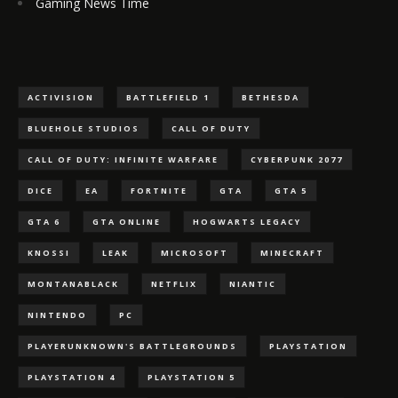
Gaming News Time
ACTIVISION
BATTLEFIELD 1
BETHESDA
BLUEHOLE STUDIOS
CALL OF DUTY
CALL OF DUTY: INFINITE WARFARE
CYBERPUNK 2077
DICE
EA
FORTNITE
GTA
GTA 5
GTA 6
GTA ONLINE
HOGWARTS LEGACY
KNOSSI
LEAK
MICROSOFT
MINECRAFT
MONTANABLACK
NETFLIX
NIANTIC
NINTENDO
PC
PLAYERUNKNOWN'S BATTLEGROUNDS
PLAYSTATION
PLAYSTATION 4
PLAYSTATION 5