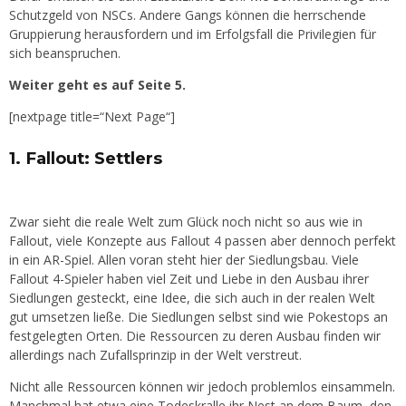
Schutzgeld von NSCs. Andere Gangs können die herrschende
Gruppierung herausfordern und im Erfolgsfall die Privilegien für
sich beanspruchen.
Weiter geht es auf Seite 5.
[nextpage title=“Next Page“]
1. Fallout: Settlers
Zwar sieht die reale Welt zum Glück noch nicht so aus wie in
Fallout, viele Konzepte aus Fallout 4 passen aber dennoch perfekt
in ein AR-Spiel. Allen voran steht hier der Siedlungsbau. Viele
Fallout 4-Spieler haben viel Zeit und Liebe in den Ausbau ihrer
Siedlungen gesteckt, eine Idee, die sich auch in der realen Welt
gut umsetzen ließe. Die Siedlungen selbst sind wie Pokestops an
festgelegten Orten. Die Ressourcen zu deren Ausbau finden wir
allerdings nach Zufallsprinzip in der Welt verstreut.
Nicht alle Ressourcen können wir jedoch problemlos einsammeln.
Manchmal hat etwa eine Todeskralle ihr Nest an dem Baum, den