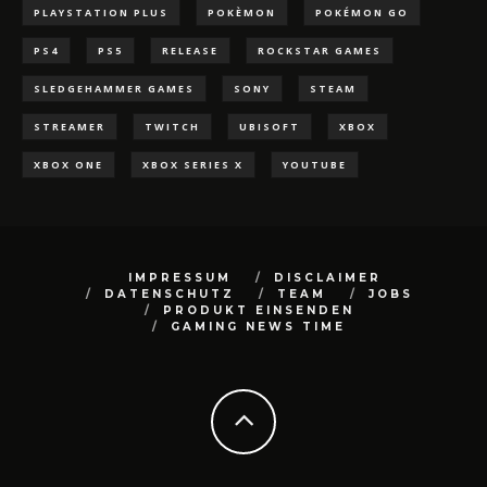
PLAYSTATION PLUS
POKÈMON
POKÉMON GO
PS4
PS5
RELEASE
ROCKSTAR GAMES
SLEDGEHAMMER GAMES
SONY
STEAM
STREAMER
TWITCH
UBISOFT
XBOX
XBOX ONE
XBOX SERIES X
YOUTUBE
IMPRESSUM
DISCLAIMER
DATENSCHUTZ
TEAM
JOBS
PRODUKT EINSENDEN
GAMING NEWS TIME