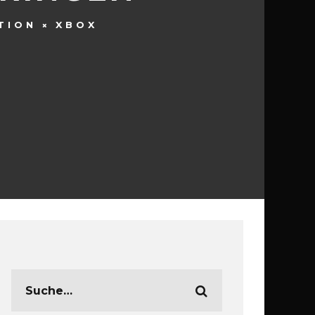
TION
XBOX