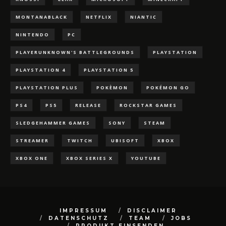
MONTANABLACK
NETFLIX
NIANTIC
NINTENDO
PC
PLAYERUNKNOWN'S BATTLEGROUNDS
PLAYSTATION
PLAYSTATION 4
PLAYSTATION 5
PLAYSTATION PLUS
POKÈMON
POKÉMON GO
PS4
PS5
RELEASE
ROCKSTAR GAMES
SLEDGEHAMMER GAMES
SONY
STEAM
STREAMER
TWITCH
UBISOFT
XBOX
XBOX ONE
XBOX SERIES X
YOUTUBE
IMPRESSUM
DISCLAIMER
DATENSCHUTZ
TEAM
JOBS
PRODUKT EINSENDEN