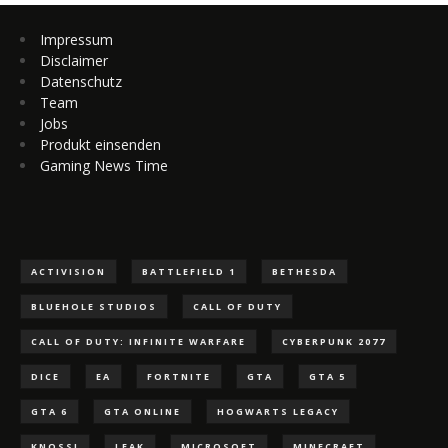
Impressum
Disclaimer
Datenschutz
Team
Jobs
Produkt einsenden
Gaming News Time
ACTIVISION
BATTLEFIELD 1
BETHESDA
BLUEHOLE STUDIOS
CALL OF DUTY
CALL OF DUTY: INFINITE WARFARE
CYBERPUNK 2077
DICE
EA
FORTNITE
GTA
GTA 5
GTA 6
GTA ONLINE
HOGWARTS LEGACY
KNOSSI
LEAK
MICROSOFT
MINECRAFT