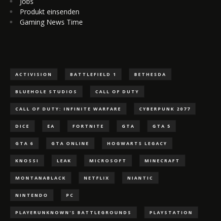
Jobs
Produkt einsenden
Gaming News Time
ACTIVISION
BATTLEFIELD 1
BETHESDA
BLUEHOLE STUDIOS
CALL OF DUTY
CALL OF DUTY: INFINITE WARFARE
CYBERPUNK 2077
DICE
EA
FORTNITE
GTA
GTA 5
GTA 6
GTA ONLINE
HOGWARTS LEGACY
KNOSSI
LEAK
MICROSOFT
MINECRAFT
MONTANABLACK
NETFLIX
NIANTIC
NINTENDO
PC
PLAYERUNKNOWN'S BATTLEGROUNDS
PLAYSTATION