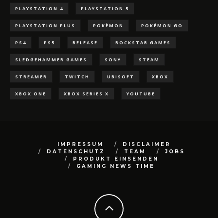
PLAYSTATION 4
PLAYSTATION 5
PLAYSTATION PLUS
POKÈMON
POKÉMON GO
PS4
PS5
RELEASE
ROCKSTAR GAMES
SLEDGEHAMMER GAMES
SONY
STEAM
STREAMER
TWITCH
UBISOFT
XBOX
XBOX ONE
XBOX SERIES X
YOUTUBE
IMPRESSUM
DISCLAIMER
DATENSCHUTZ
TEAM
JOBS
PRODUKT EINSENDEN
GAMING NEWS TIME