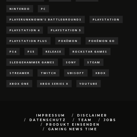
NINTENDO
PC
PLAYERUNKNOWN'S BATTLEGROUNDS
PLAYSTATION
PLAYSTATION 4
PLAYSTATION 5
PLAYSTATION PLUS
POKÈMON
POKÉMON GO
PS4
PS5
RELEASE
ROCKSTAR GAMES
SLEDGEHAMMER GAMES
SONY
STEAM
STREAMER
TWITCH
UBISOFT
XBOX
XBOX ONE
XBOX SERIES X
YOUTUBE
IMPRESSUM
DISCLAIMER
DATENSCHUTZ
TEAM
JOBS
PRODUKT EINSENDEN
GAMING NEWS TIME