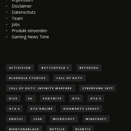
Disclaimer
Datenschutz
Team
Jobs
Produkt einsenden
Gaming News Time
ACTIVISION
BATTLEFIELD 1
BETHESDA
BLUEHOLE STUDIOS
CALL OF DUTY
CALL OF DUTY: INFINITE WARFARE
CYBERPUNK 2077
DICE
EA
FORTNITE
GTA
GTA 5
GTA 6
GTA ONLINE
HOGWARTS LEGACY
KNOSSI
LEAK
MICROSOFT
MINECRAFT
MONTANABLACK
NETFLIX
NIANTIC