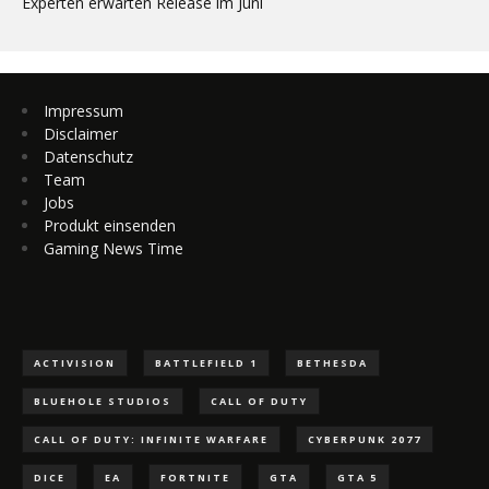
Experten erwarten Release im Juni
Impressum
Disclaimer
Datenschutz
Team
Jobs
Produkt einsenden
Gaming News Time
ACTIVISION
BATTLEFIELD 1
BETHESDA
BLUEHOLE STUDIOS
CALL OF DUTY
CALL OF DUTY: INFINITE WARFARE
CYBERPUNK 2077
DICE
EA
FORTNITE
GTA
GTA 5