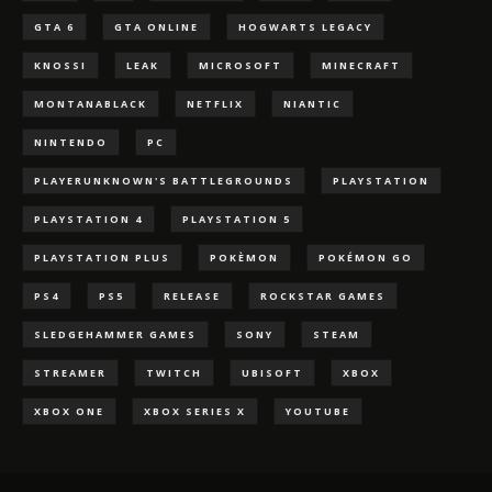
GTA 6
GTA ONLINE
HOGWARTS LEGACY
KNOSSI
LEAK
MICROSOFT
MINECRAFT
MONTANABLACK
NETFLIX
NIANTIC
NINTENDO
PC
PLAYERUNKNOWN'S BATTLEGROUNDS
PLAYSTATION
PLAYSTATION 4
PLAYSTATION 5
PLAYSTATION PLUS
POKÈMON
POKÉMON GO
PS4
PS5
RELEASE
ROCKSTAR GAMES
SLEDGEHAMMER GAMES
SONY
STEAM
STREAMER
TWITCH
UBISOFT
XBOX
XBOX ONE
XBOX SERIES X
YOUTUBE