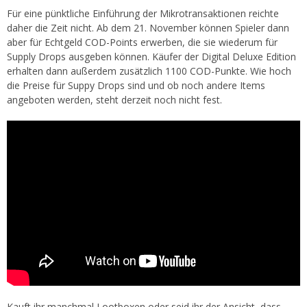
Für eine pünktliche Einführung der Mikrotransaktionen reichte
daher die Zeit nicht. Ab dem 21. November können Spieler dann
aber für Echtgeld COD-Points erwerben, die sie wiederum für
Supply Drops ausgeben können. Käufer der Digital Deluxe Edition
erhalten dann außerdem zusätzlich 1100 COD-Punkte. Wie hoch
die Preise für Suppy Drops sind und ob noch andere Items
angeboten werden, steht derzeit noch nicht fest.
Kauft ihr manchmal Lootboxen oder seid ihr der Ansicht, dass