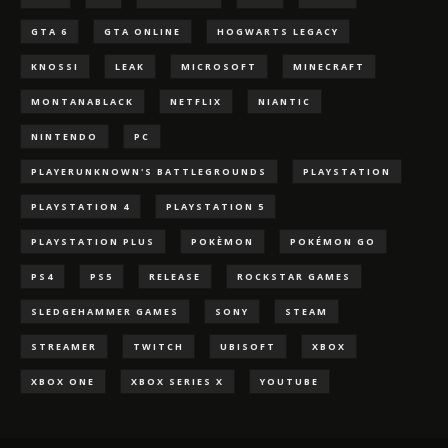
GTA 6
GTA ONLINE
HOGWARTS LEGACY
KNOSSI
LEAK
MICROSOFT
MINECRAFT
MONTANABLACK
NETFLIX
NIANTIC
NINTENDO
PC
PLAYERUNKNOWN'S BATTLEGROUNDS
PLAYSTATION
PLAYSTATION 4
PLAYSTATION 5
PLAYSTATION PLUS
POKÈMON
POKÉMON GO
PS4
PS5
RELEASE
ROCKSTAR GAMES
SLEDGEHAMMER GAMES
SONY
STEAM
STREAMER
TWITCH
UBISOFT
XBOX
XBOX ONE
XBOX SERIES X
YOUTUBE