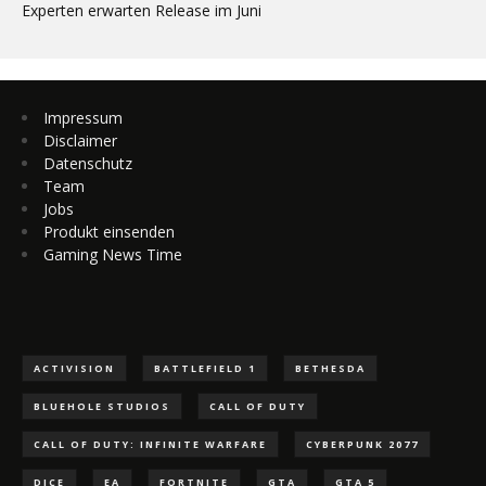
Experten erwarten Release im Juni
Impressum
Disclaimer
Datenschutz
Team
Jobs
Produkt einsenden
Gaming News Time
ACTIVISION
BATTLEFIELD 1
BETHESDA
BLUEHOLE STUDIOS
CALL OF DUTY
CALL OF DUTY: INFINITE WARFARE
CYBERPUNK 2077
DICE
EA
FORTNITE
GTA
GTA 5