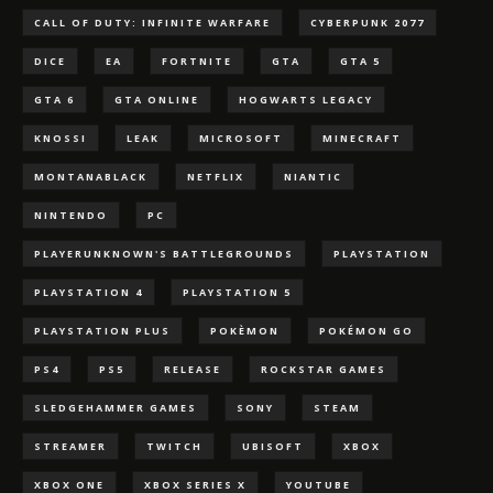
CALL OF DUTY: INFINITE WARFARE
CYBERPUNK 2077
DICE
EA
FORTNITE
GTA
GTA 5
GTA 6
GTA ONLINE
HOGWARTS LEGACY
KNOSSI
LEAK
MICROSOFT
MINECRAFT
MONTANABLACK
NETFLIX
NIANTIC
NINTENDO
PC
PLAYERUNKNOWN'S BATTLEGROUNDS
PLAYSTATION
PLAYSTATION 4
PLAYSTATION 5
PLAYSTATION PLUS
POKÈMON
POKÉMON GO
PS4
PS5
RELEASE
ROCKSTAR GAMES
SLEDGEHAMMER GAMES
SONY
STEAM
STREAMER
TWITCH
UBISOFT
XBOX
XBOX ONE
XBOX SERIES X
YOUTUBE