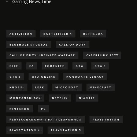
Gaming News Time
ACTIVISION
BATTLEFIELD 1
BETHESDA
BLUEHOLE STUDIOS
CALL OF DUTY
CALL OF DUTY: INFINITE WARFARE
CYBERPUNK 2077
DICE
EA
FORTNITE
GTA
GTA 5
GTA 6
GTA ONLINE
HOGWARTS LEGACY
KNOSSI
LEAK
MICROSOFT
MINECRAFT
MONTANABLACK
NETFLIX
NIANTIC
NINTENDO
PC
PLAYERUNKNOWN'S BATTLEGROUNDS
PLAYSTATION
PLAYSTATION 4
PLAYSTATION 5