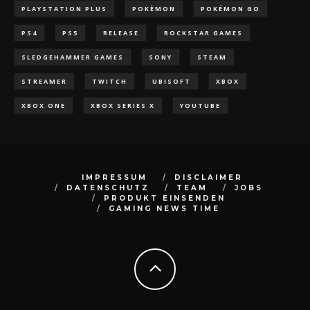
PLAYSTATION PLUS
POKÈMON
POKÉMON GO
PS4
PS5
RELEASE
ROCKSTAR GAMES
SLEDGEHAMMER GAMES
SONY
STEAM
STREAMER
TWITCH
UBISOFT
XBOX
XBOX ONE
XBOX SERIES X
YOUTUBE
IMPRESSUM
DISCLAIMER
DATENSCHUTZ
TEAM
JOBS
PRODUKT EINSENDEN
GAMING NEWS TIME