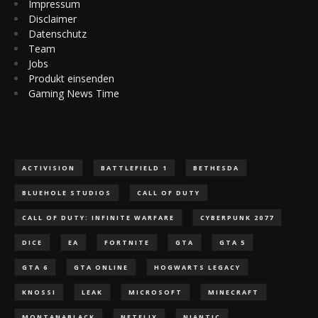
Impressum
Disclaimer
Datenschutz
Team
Jobs
Produkt einsenden
Gaming News Time
ACTIVISION
BATTLEFIELD 1
BETHESDA
BLUEHOLE STUDIOS
CALL OF DUTY
CALL OF DUTY: INFINITE WARFARE
CYBERPUNK 2077
DICE
EA
FORTNITE
GTA
GTA 5
GTA 6
GTA ONLINE
HOGWARTS LEGACY
KNOSSI
LEAK
MICROSOFT
MINECRAFT
MONTANABLACK
NETFLIX
NIANTIC