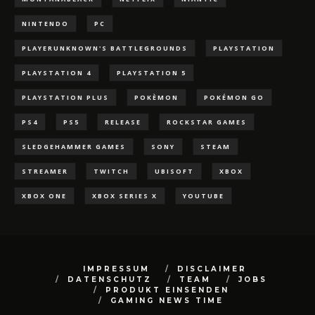
NINTENDO
PC
PLAYERUNKNOWN'S BATTLEGROUNDS
PLAYSTATION
PLAYSTATION 4
PLAYSTATION 5
PLAYSTATION PLUS
POKÈMON
POKÉMON GO
PS4
PS5
RELEASE
ROCKSTAR GAMES
SLEDGEHAMMER GAMES
SONY
STEAM
STREAMER
TWITCH
UBISOFT
XBOX
XBOX ONE
XBOX SERIES X
YOUTUBE
IMPRESSUM
DISCLAIMER
DATENSCHUTZ
TEAM
JOBS
PRODUKT EINSENDEN
GAMING NEWS TIME