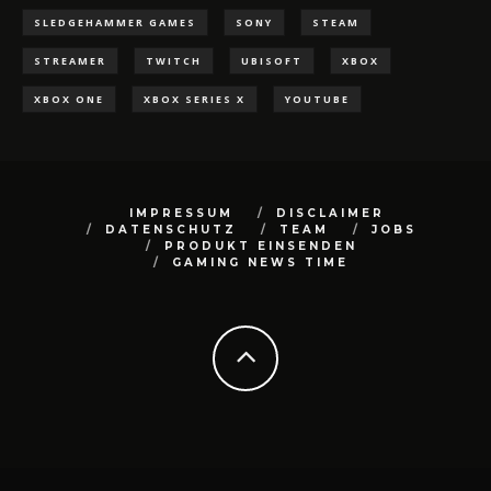
SLEDGEHAMMER GAMES
SONY
STEAM
STREAMER
TWITCH
UBISOFT
XBOX
XBOX ONE
XBOX SERIES X
YOUTUBE
IMPRESSUM
DISCLAIMER
DATENSCHUTZ
TEAM
JOBS
PRODUKT EINSENDEN
GAMING NEWS TIME