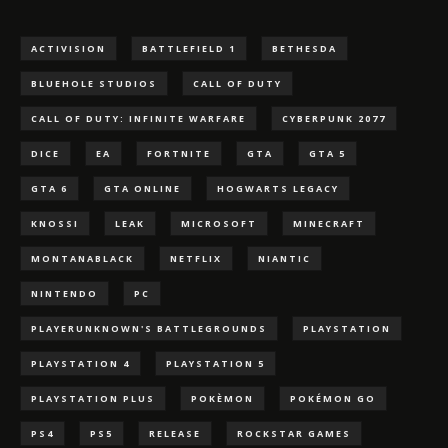
ACTIVISION
BATTLEFIELD 1
BETHESDA
BLUEHOLE STUDIOS
CALL OF DUTY
CALL OF DUTY: INFINITE WARFARE
CYBERPUNK 2077
DICE
EA
FORTNITE
GTA
GTA 5
GTA 6
GTA ONLINE
HOGWARTS LEGACY
KNOSSI
LEAK
MICROSOFT
MINECRAFT
MONTANABLACK
NETFLIX
NIANTIC
NINTENDO
PC
PLAYERUNKNOWN'S BATTLEGROUNDS
PLAYSTATION
PLAYSTATION 4
PLAYSTATION 5
PLAYSTATION PLUS
POKÈMON
POKÉMON GO
PS4
PS5
RELEASE
ROCKSTAR GAMES