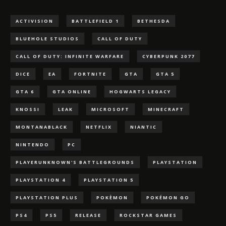
ACTIVISION
BATTLEFIELD 1
BETHESDA
BLUEHOLE STUDIOS
CALL OF DUTY
CALL OF DUTY: INFINITE WARFARE
CYBERPUNK 2077
DICE
EA
FORTNITE
GTA
GTA 5
GTA 6
GTA ONLINE
HOGWARTS LEGACY
KNOSSI
LEAK
MICROSOFT
MINECRAFT
MONTANABLACK
NETFLIX
NIANTIC
NINTENDO
PC
PLAYERUNKNOWN'S BATTLEGROUNDS
PLAYSTATION
PLAYSTATION 4
PLAYSTATION 5
PLAYSTATION PLUS
POKÈMON
POKÉMON GO
PS4
PS5
RELEASE
ROCKSTAR GAMES