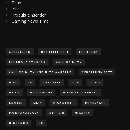
Team
Jobs
Produkt einsenden
Gaming News Time
ACTIVISION
BATTLEFIELD 1
BETHESDA
BLUEHOLE STUDIOS
CALL OF DUTY
CALL OF DUTY: INFINITE WARFARE
CYBERPUNK 2077
DICE
EA
FORTNITE
GTA
GTA 5
GTA 6
GTA ONLINE
HOGWARTS LEGACY
KNOSSI
LEAK
MICROSOFT
MINECRAFT
MONTANABLACK
NETFLIX
NIANTIC
NINTENDO
PC