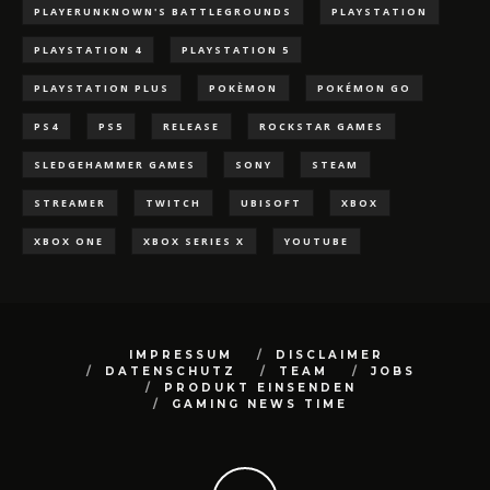
PLAYERUNKNOWN'S BATTLEGROUNDS
PLAYSTATION
PLAYSTATION 4
PLAYSTATION 5
PLAYSTATION PLUS
POKÈMON
POKÉMON GO
PS4
PS5
RELEASE
ROCKSTAR GAMES
SLEDGEHAMMER GAMES
SONY
STEAM
STREAMER
TWITCH
UBISOFT
XBOX
XBOX ONE
XBOX SERIES X
YOUTUBE
IMPRESSUM
DISCLAIMER
DATENSCHUTZ
TEAM
JOBS
PRODUKT EINSENDEN
GAMING NEWS TIME