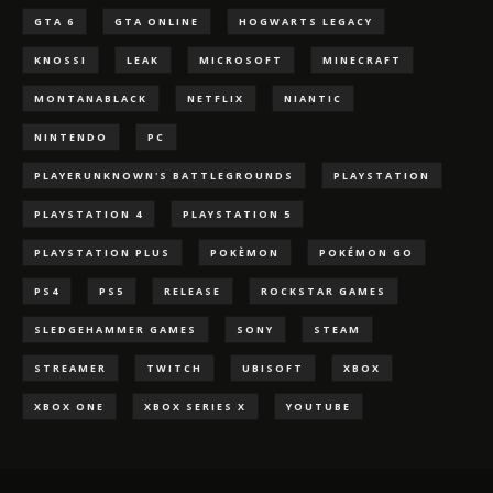
GTA 6
GTA ONLINE
HOGWARTS LEGACY
KNOSSI
LEAK
MICROSOFT
MINECRAFT
MONTANABLACK
NETFLIX
NIANTIC
NINTENDO
PC
PLAYERUNKNOWN'S BATTLEGROUNDS
PLAYSTATION
PLAYSTATION 4
PLAYSTATION 5
PLAYSTATION PLUS
POKÈMON
POKÉMON GO
PS4
PS5
RELEASE
ROCKSTAR GAMES
SLEDGEHAMMER GAMES
SONY
STEAM
STREAMER
TWITCH
UBISOFT
XBOX
XBOX ONE
XBOX SERIES X
YOUTUBE