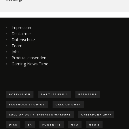
Impressum
Disclaimer
Datenschutz
Team
Jobs
Produkt einsenden
Gaming News Time
ACTIVISION
BATTLEFIELD 1
BETHESDA
BLUEHOLE STUDIOS
CALL OF DUTY
CALL OF DUTY: INFINITE WARFARE
CYBERPUNK 2077
DICE
EA
FORTNITE
GTA
GTA 5