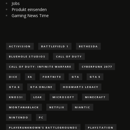
Jobs
Produkt einsenden
Gaming News Time
ACTIVISION
BATTLEFIELD 1
BETHESDA
BLUEHOLE STUDIOS
CALL OF DUTY
CALL OF DUTY: INFINITE WARFARE
CYBERPUNK 2077
DICE
EA
FORTNITE
GTA
GTA 5
GTA 6
GTA ONLINE
HOGWARTS LEGACY
KNOSSI
LEAK
MICROSOFT
MINECRAFT
MONTANABLACK
NETFLIX
NIANTIC
NINTENDO
PC
PLAYERUNKNOWN'S BATTLEGROUNDS
PLAYSTATION