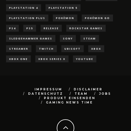
PLAYSTATION 4
PLAYSTATION 5
PLAYSTATION PLUS
POKÈMON
POKÉMON GO
PS4
PS5
RELEASE
ROCKSTAR GAMES
SLEDGEHAMMER GAMES
SONY
STEAM
STREAMER
TWITCH
UBISOFT
XBOX
XBOX ONE
XBOX SERIES X
YOUTUBE
IMPRESSUM
DISCLAIMER
DATENSCHUTZ
TEAM
JOBS
PRODUKT EINSENDEN
GAMING NEWS TIME