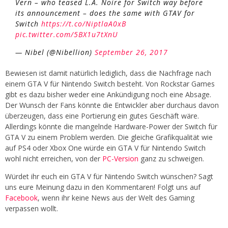
Vern – who teased L.A. Noire for Switch way before
its announcement – does the same with GTAV for
Switch
https://t.co/NiptlaA0xB
pic.twitter.com/5BX1u7tXnU
— Nibel (@Nibellion)
September 26, 2017
Bewiesen ist damit natürlich lediglich, dass die Nachfrage nach
einem GTA V für Nintendo Switch besteht. Von Rockstar Games
gibt es dazu bisher weder eine Ankündigung noch eine Absage.
Der Wunsch der Fans könnte die Entwickler aber durchaus davon
überzeugen, dass eine Portierung ein gutes Geschäft wäre.
Allerdings könnte die mangelnde Hardware-Power der Switch für
GTA V zu einem Problem werden. Die gleiche Grafikqualität wie
auf PS4 oder Xbox One würde ein GTA V für Nintendo Switch
wohl nicht erreichen, von der
PC-Version
ganz zu schweigen.
Würdet ihr euch ein GTA V für Nintendo Switch wünschen? Sagt
uns eure Meinung dazu in den Kommentaren! Folgt uns auf
Facebook
, wenn ihr keine News aus der Welt des Gaming
verpassen wollt.