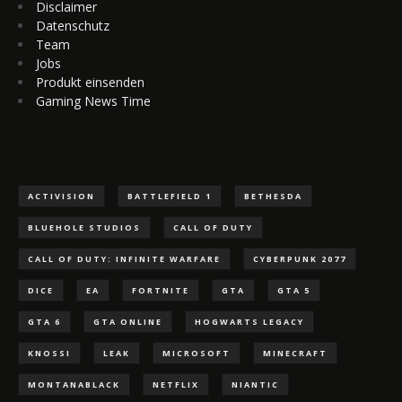
Disclaimer
Datenschutz
Team
Jobs
Produkt einsenden
Gaming News Time
ACTIVISION
BATTLEFIELD 1
BETHESDA
BLUEHOLE STUDIOS
CALL OF DUTY
CALL OF DUTY: INFINITE WARFARE
CYBERPUNK 2077
DICE
EA
FORTNITE
GTA
GTA 5
GTA 6
GTA ONLINE
HOGWARTS LEGACY
KNOSSI
LEAK
MICROSOFT
MINECRAFT
MONTANABLACK
NETFLIX
NIANTIC