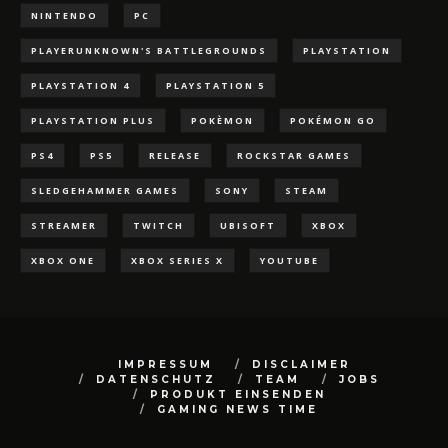
NINTENDO
PC
PLAYERUNKNOWN'S BATTLEGROUNDS
PLAYSTATION
PLAYSTATION 4
PLAYSTATION 5
PLAYSTATION PLUS
POKÈMON
POKÉMON GO
PS4
PS5
RELEASE
ROCKSTAR GAMES
SLEDGEHAMMER GAMES
SONY
STEAM
STREAMER
TWITCH
UBISOFT
XBOX
XBOX ONE
XBOX SERIES X
YOUTUBE
IMPRESSUM
DISCLAIMER
DATENSCHUTZ
TEAM
JOBS
PRODUKT EINSENDEN
GAMING NEWS TIME