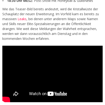
18:30 Uhr MESZ:
Post-Show mit Honeyball & GuildNews
Wie das Teaser-Bild bereits andeutet, wird die Kristallwüste der
Schauplatz der neuen Erweiterung. Im Vorfeld kam es bereits zu
massiven
Leaks
, bei denen unter anderem Maps sowie Namen
und Skills neuer Elite-Spezialisierungen an die Öffentlichkeit
drangen. Wie weit diese Meldungen der Wahrheit entsprachen,
werden wir dann voraussichtlich am Dienstag und in den
kommenden Wochen erfahren.