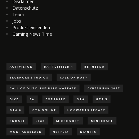
Disclaimer
Datenschutz
Team
Jobs
Produkt einsenden
Gaming News Time
ACTIVISION
BATTLEFIELD 1
BETHESDA
BLUEHOLE STUDIOS
CALL OF DUTY
CALL OF DUTY: INFINITE WARFARE
CYBERPUNK 2077
DICE
EA
FORTNITE
GTA
GTA 5
GTA 6
GTA ONLINE
HOGWARTS LEGACY
KNOSSI
LEAK
MICROSOFT
MINECRAFT
MONTANABLACK
NETFLIX
NIANTIC