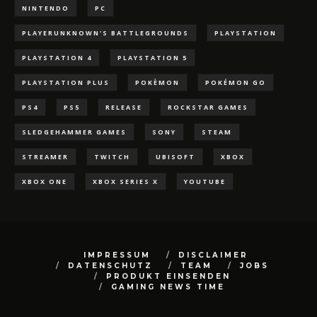
NINTENDO
PC
PLAYERUNKNOWN'S BATTLEGROUNDS
PLAYSTATION
PLAYSTATION 4
PLAYSTATION 5
PLAYSTATION PLUS
POKÈMON
POKÉMON GO
PS4
PS5
RELEASE
ROCKSTAR GAMES
SLEDGEHAMMER GAMES
SONY
STEAM
STREAMER
TWITCH
UBISOFT
XBOX
XBOX ONE
XBOX SERIES X
YOUTUBE
IMPRESSUM
DISCLAIMER
DATENSCHUTZ
TEAM
JOBS
PRODUKT EINSENDEN
GAMING NEWS TIME