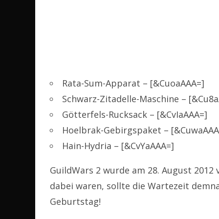
Rata-Sum-Apparat – [&CuoaAAA=]
Schwarz-Zitadelle-Maschine – [&Cu8
Götterfels-Rucksack – [&CvIaAAA=]
Hoelbrak-Gebirgspaket – [&CuwaAAA
Hain-Hydria – [&CvYaAAA=]
GuildWars 2 wurde am 28. August 2012 ve
dabei waren, sollte die Wartezeit demna
Geburtstag!