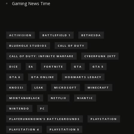
Gaming News Time
ACTIVISION
BATTLEFIELD 1
BETHESDA
BLUEHOLE STUDIOS
CALL OF DUTY
CALL OF DUTY: INFINITE WARFARE
CYBERPUNK 2077
DICE
EA
FORTNITE
GTA
GTA 5
GTA 6
GTA ONLINE
HOGWARTS LEGACY
KNOSSI
LEAK
MICROSOFT
MINECRAFT
MONTANABLACK
NETFLIX
NIANTIC
NINTENDO
PC
PLAYERUNKNOWN'S BATTLEGROUNDS
PLAYSTATION
PLAYSTATION 4
PLAYSTATION 5