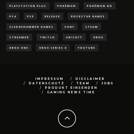
PLAYSTATION PLUS
POKÈMON
POKÉMON GO
PS4
PS5
RELEASE
ROCKSTAR GAMES
SLEDGEHAMMER GAMES
SONY
STEAM
STREAMER
TWITCH
UBISOFT
XBOX
XBOX ONE
XBOX SERIES X
YOUTUBE
IMPRESSUM
DISCLAIMER
DATENSCHUTZ
TEAM
JOBS
PRODUKT EINSENDEN
GAMING NEWS TIME