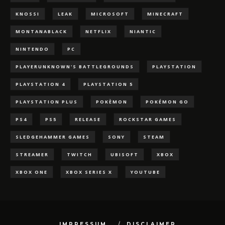
KNOSSI
LEAK
MICROSOFT
MINECRAFT
MONTANABLACK
NETFLIX
NIANTIC
NINTENDO
PC
PLAYERUNKNOWN'S BATTLEGROUNDS
PLAYSTATION
PLAYSTATION 4
PLAYSTATION 5
PLAYSTATION PLUS
POKÈMON
POKÉMON GO
PS4
PS5
RELEASE
ROCKSTAR GAMES
SLEDGEHAMMER GAMES
SONY
STEAM
STREAMER
TWITCH
UBISOFT
XBOX
XBOX ONE
XBOX SERIES X
YOUTUBE
IMPRESSUM
DISCLAIMER