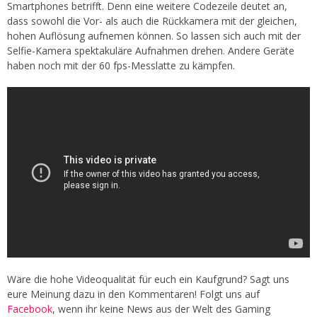
Smartphones betrifft. Denn eine weitere Codezeile deutet an,
dass sowohl die Vor- als auch die Rückkamera mit der gleichen,
hohen Auflösung aufnemen können. So lassen sich auch mit der
Selfie-Kamera spektakuläre Aufnahmen drehen. Andere Geräte
haben noch mit der 60 fps-Messlatte zu kämpfen.
Wäre die hohe Videoqualität für euch ein Kaufgrund? Sagt uns
eure Meinung dazu in den Kommentaren! Folgt uns auf
Facebook
, wenn ihr keine News aus der Welt des Gaming