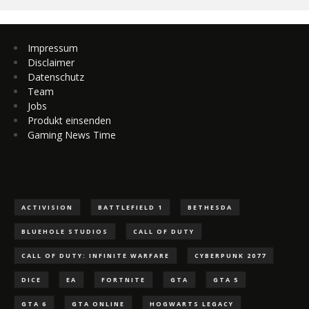
Impressum
Disclaimer
Datenschutz
Team
Jobs
Produkt einsenden
Gaming News Time
ACTIVISION
BATTLEFIELD 1
BETHESDA
BLUEHOLE STUDIOS
CALL OF DUTY
CALL OF DUTY: INFINITE WARFARE
CYBERPUNK 2077
DICE
EA
FORTNITE
GTA
GTA 5
GTA 6
GTA ONLINE
HOGWARTS LEGACY