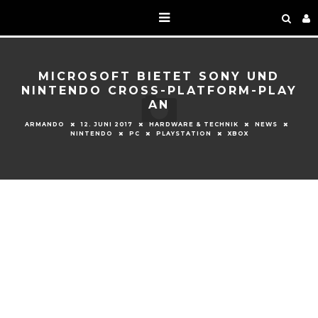
MICROSOFT BIETET SONY UND
NINTENDO CROSS-PLATFORM-PLAY
AN
ARMANDO
12. JUNI 2017
HARDWARE & TECHNIK
NEWS
NINTENDO
PC
PLAYSTATION
XBOX