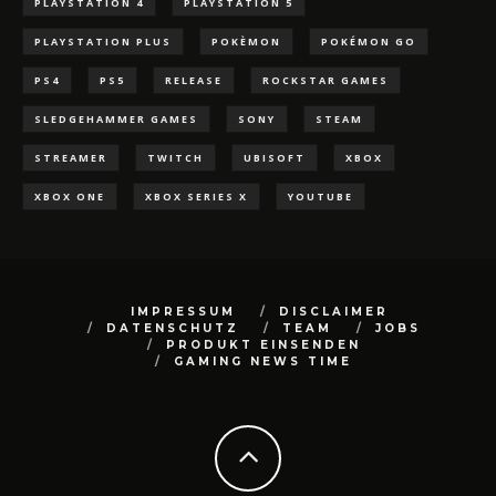
PLAYSTATION 4
PLAYSTATION 5
PLAYSTATION PLUS
POKÈMON
POKÉMON GO
PS4
PS5
RELEASE
ROCKSTAR GAMES
SLEDGEHAMMER GAMES
SONY
STEAM
STREAMER
TWITCH
UBISOFT
XBOX
XBOX ONE
XBOX SERIES X
YOUTUBE
IMPRESSUM
DISCLAIMER
DATENSCHUTZ
TEAM
JOBS
PRODUKT EINSENDEN
GAMING NEWS TIME