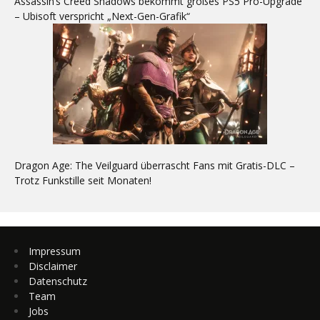
Assassin’s Creed Shadows bekommt großes PS5 Pro-Upgrade
– Ubisoft verspricht „Next-Gen-Grafik“
Dragon Age: The Veilguard überrascht Fans mit Gratis-DLC –
Trotz Funkstille seit Monaten!
Impressum
Disclaimer
Datenschutz
Team
Jobs