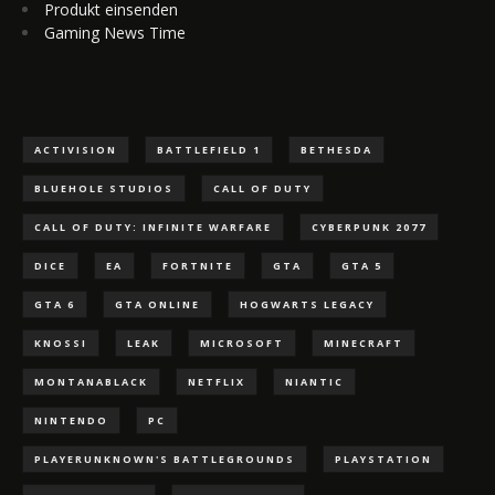
Produkt einsenden
Gaming News Time
ACTIVISION
BATTLEFIELD 1
BETHESDA
BLUEHOLE STUDIOS
CALL OF DUTY
CALL OF DUTY: INFINITE WARFARE
CYBERPUNK 2077
DICE
EA
FORTNITE
GTA
GTA 5
GTA 6
GTA ONLINE
HOGWARTS LEGACY
KNOSSI
LEAK
MICROSOFT
MINECRAFT
MONTANABLACK
NETFLIX
NIANTIC
NINTENDO
PC
PLAYERUNKNOWN'S BATTLEGROUNDS
PLAYSTATION