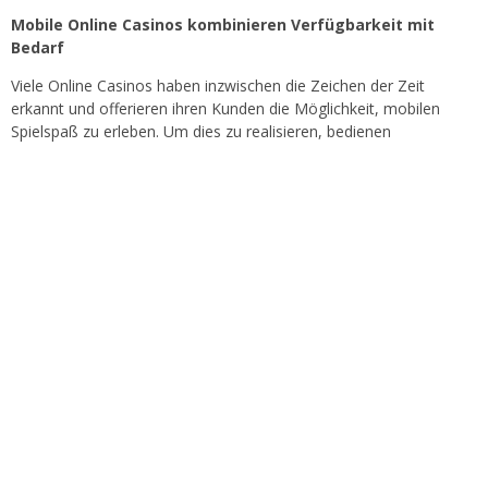
Mobile Online Casinos kombinieren Verfügbarkeit mit
Bedarf
Viele Online Casinos haben inzwischen die Zeichen der Zeit
erkannt und offerieren ihren Kunden die Möglichkeit, mobilen
Spielspaß zu erleben. Um dies zu realisieren, bedienen