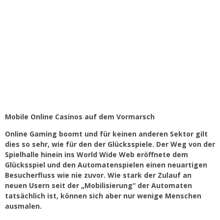
Mobile Online Casinos auf dem Vormarsch
Online Gaming boomt und für keinen anderen Sektor gilt
dies so sehr, wie für den der Glücksspiele. Der Weg von der
Spielhalle hinein ins World Wide Web eröffnete dem
Glücksspiel und den Automatenspielen einen neuartigen
Besucherfluss wie nie zuvor. Wie stark der Zulauf an
neuen Usern seit der „Mobilisierung“ der Automaten
tatsächlich ist, können sich aber nur wenige Menschen
ausmalen.