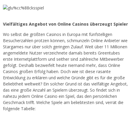
Vielfältiges Angebot von Online Casinos überzeugt Spieler
Wo selbst die größten Casinos in Europa mit fünfstelligen
Besucherzahlen protzen können, schmunzeln Online Anbieter wie
Stargames nur über solch geringen Zulauf. Weit über 11 Millionen
angemeldete Nutzer verzeichnete damals bereits Greentubes
erste Internetplattform und seither sind zahlreiche Mitbewerber
gefolgt. Deshalb bezweifelt heute niemand mehr, dass Online
Casinos großen Erfolg haben. Doch wie ist diese rasante
Entwicklung zu erklären und welche Gründe gibt es für die große
Beliebtheit weltweit? Ein solcher Grund ist das vielfältige Angebot,
das eine große Anzahl an Spielern überzeugt. So findet sich in
nahezu jedem Online Casino ein Spiel, das den persönlichen
Geschmack trifft. Welche Spiele am beliebtesten sind, verrät die
folgende Tabelle: