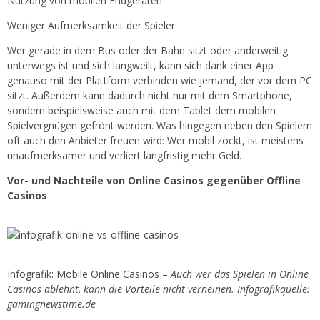
Nutzung von mobilen Endgeräten
Weniger Aufmerksamkeit der Spieler
Wer gerade in dem Bus oder der Bahn sitzt oder anderweitig
unterwegs ist und sich langweilt, kann sich dank einer App
genauso mit der Plattform verbinden wie jemand, der vor dem PC
sitzt. Außerdem kann dadurch nicht nur mit dem Smartphone,
sondern beispielsweise auch mit dem Tablet dem mobilen
Spielvergnügen gefrönt werden. Was hingegen neben den Spielern
oft auch den Anbieter freuen wird: Wer mobil zockt, ist meistens
unaufmerksamer und verliert langfristig mehr Geld.
Vor- und Nachteile von Online Casinos gegenüber Offline
Casinos
Infografik: Mobile Online Casinos –
Auch wer das Spielen in Online
Casinos ablehnt, kann die Vorteile nicht verneinen.
Infografikquelle:
gamingnewstime.de