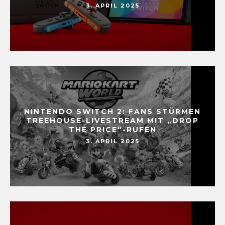
3. APRIL 2025
NINTENDO SWITCH 2: FANS STÜRMEN
TREEHOUSE-LIVESTREAM MIT „DROP
THE PRICE“-RUFEN
3. APRIL 2025