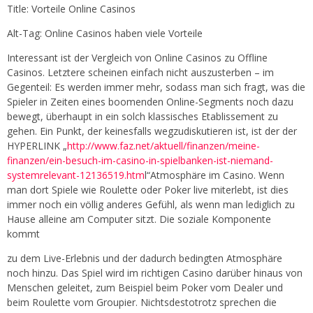
Title: Vorteile Online Casinos
Alt-Tag: Online Casinos haben viele Vorteile
Interessant ist der Vergleich von Online Casinos zu Offline
Casinos. Letztere scheinen einfach nicht auszusterben – im
Gegenteil: Es werden immer mehr, sodass man sich fragt, was die
Spieler in Zeiten eines boomenden Online-Segments noch dazu
bewegt, überhaupt in ein solch klassisches Etablissement zu
gehen. Ein Punkt, der keinesfalls wegzudiskutieren ist, ist der der
HYPERLINK „
http://www.faz.net/aktuell/finanzen/meine-
finanzen/ein-besuch-im-casino-in-spielbanken-ist-niemand-
systemrelevant-12136519.htm
l“Atmosphäre im Casino
. Wenn
man dort Spiele wie Roulette oder Poker live miterlebt, ist dies
immer noch ein völlig anderes Gefühl, als wenn man lediglich zu
Hause alleine am Computer sitzt. Die soziale Komponente
kommt
zu dem Live-Erlebnis und der dadurch bedingten Atmosphäre
noch hinzu. Das Spiel wird im richtigen Casino darüber hinaus von
Menschen geleitet, zum Beispiel beim Poker vom Dealer und
beim Roulette vom Groupier. Nichtsdestotrotz sprechen die