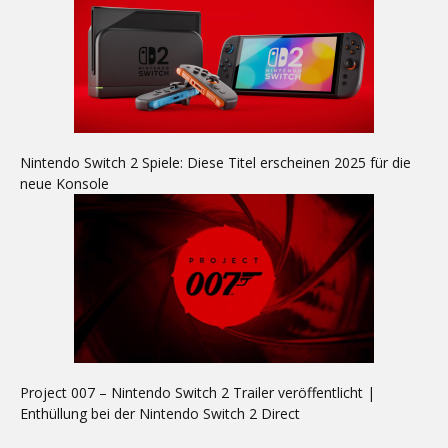
Nintendo Switch 2 Spiele: Diese Titel erscheinen 2025 für die
neue Konsole
Project 007 – Nintendo Switch 2 Trailer veröffentlicht |
Enthüllung bei der Nintendo Switch 2 Direct