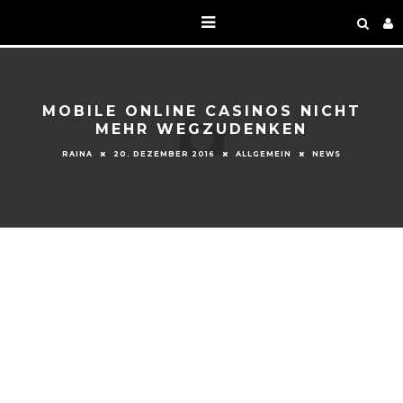
MOBILE ONLINE CASINOS NICHT
MEHR WEGZUDENKEN
RAINA
20. DEZEMBER 2016
ALLGEMEIN
NEWS