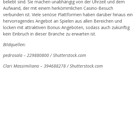
beliebt sind. Sie machen unabhängig von der Uhrzeit und dem
Aufwand, der mit einem herkömmlichen Casino-Besuch
verbunden ist. Viele seriöse Plattformen haben darüber hinaus ein
hervorragendes Angebot an Spielen aus allen Bereichen und
locken mit attraktiven Bonus-Angeboten, sodass auch zukünftig
kein Einbruch in dieser Branche zu erwarten ist.
Bildquellen:
pedrosala – 229880800 / Shutterstock.com
Clari Massimiliano – 394688278 / Shutterstock.com