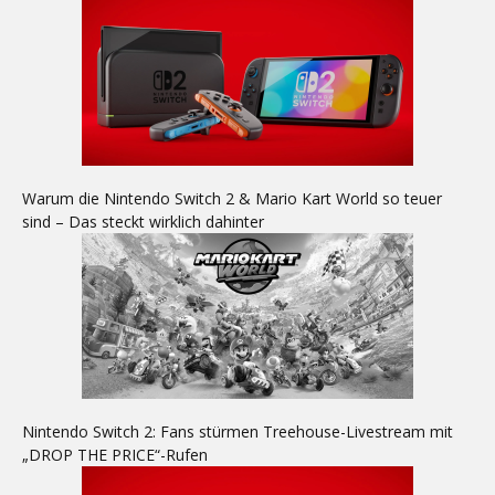
Warum die Nintendo Switch 2 & Mario Kart World so teuer
sind – Das steckt wirklich dahinter
Nintendo Switch 2: Fans stürmen Treehouse-Livestream mit
„DROP THE PRICE“-Rufen