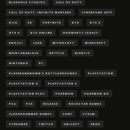
BLUEHOLE STUDIOS
CALL OF DUTY
CALL OF DUTY: INFINITE WARFARE
CYBERPUNK 2077
DICE
EA
FORTNITE
GTA
GTA 5
GTA 6
GTA ONLINE
HOGWARTS LEGACY
KNOSSI
LEAK
MICROSOFT
MINECRAFT
MONTANABLACK
NETFLIX
NIANTIC
NINTENDO
PC
PLAYERUNKNOWN'S BATTLEGROUNDS
PLAYSTATION
PLAYSTATION 4
PLAYSTATION 5
PLAYSTATION PLUS
POKÈMON
POKÉMON GO
PS4
PS5
RELEASE
ROCKSTAR GAMES
SLEDGEHAMMER GAMES
SONY
STEAM
STREAMER
TWITCH
UBISOFT
XBOX