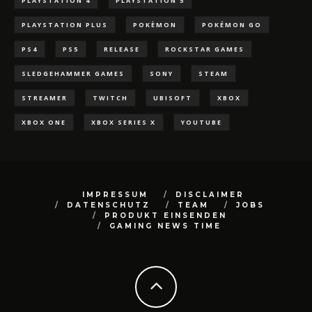
PLAYSTATION 4
PLAYSTATION 5
PLAYSTATION PLUS
POKÈMON
POKÉMON GO
PS4
PS5
RELEASE
ROCKSTAR GAMES
SLEDGEHAMMER GAMES
SONY
STEAM
STREAMER
TWITCH
UBISOFT
XBOX
XBOX ONE
XBOX SERIES X
YOUTUBE
IMPRESSUM
DISCLAIMER
DATENSCHUTZ
TEAM
JOBS
PRODUKT EINSENDEN
GAMING NEWS TIME