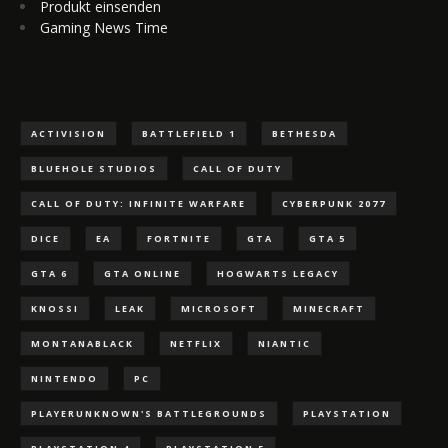
Produkt einsenden
Gaming News Time
ACTIVISION
BATTLEFIELD 1
BETHESDA
BLUEHOLE STUDIOS
CALL OF DUTY
CALL OF DUTY: INFINITE WARFARE
CYBERPUNK 2077
DICE
EA
FORTNITE
GTA
GTA 5
GTA 6
GTA ONLINE
HOGWARTS LEGACY
KNOSSI
LEAK
MICROSOFT
MINECRAFT
MONTANABLACK
NETFLIX
NIANTIC
NINTENDO
PC
PLAYERUNKNOWN'S BATTLEGROUNDS
PLAYSTATION