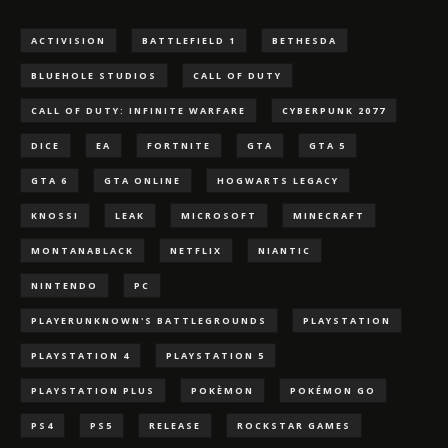
ACTIVISION
BATTLEFIELD 1
BETHESDA
BLUEHOLE STUDIOS
CALL OF DUTY
CALL OF DUTY: INFINITE WARFARE
CYBERPUNK 2077
DICE
EA
FORTNITE
GTA
GTA 5
GTA 6
GTA ONLINE
HOGWARTS LEGACY
KNOSSI
LEAK
MICROSOFT
MINECRAFT
MONTANABLACK
NETFLIX
NIANTIC
NINTENDO
PC
PLAYERUNKNOWN'S BATTLEGROUNDS
PLAYSTATION
PLAYSTATION 4
PLAYSTATION 5
PLAYSTATION PLUS
POKÈMON
POKÉMON GO
PS4
PS5
RELEASE
ROCKSTAR GAMES