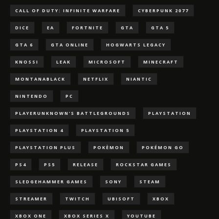
CALL OF DUTY: INFINITE WARFARE
CYBERPUNK 2077
DICE
EA
FORTNITE
GTA
GTA 5
GTA 6
GTA ONLINE
HOGWARTS LEGACY
KNOSSI
LEAK
MICROSOFT
MINECRAFT
MONTANABLACK
NETFLIX
NIANTIC
NINTENDO
PC
PLAYERUNKNOWN'S BATTLEGROUNDS
PLAYSTATION
PLAYSTATION 4
PLAYSTATION 5
PLAYSTATION PLUS
POKÈMON
POKÉMON GO
PS4
PS5
RELEASE
ROCKSTAR GAMES
SLEDGEHAMMER GAMES
SONY
STEAM
STREAMER
TWITCH
UBISOFT
XBOX
XBOX ONE
XBOX SERIES X
YOUTUBE