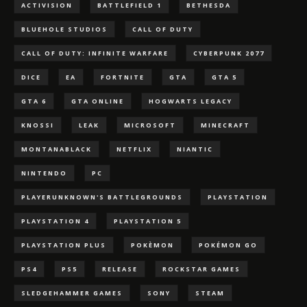
ACTIVISION
BATTLEFIELD 1
BETHESDA
BLUEHOLE STUDIOS
CALL OF DUTY
CALL OF DUTY: INFINITE WARFARE
CYBERPUNK 2077
DICE
EA
FORTNITE
GTA
GTA 5
GTA 6
GTA ONLINE
HOGWARTS LEGACY
KNOSSI
LEAK
MICROSOFT
MINECRAFT
MONTANABLACK
NETFLIX
NIANTIC
NINTENDO
PC
PLAYERUNKNOWN'S BATTLEGROUNDS
PLAYSTATION
PLAYSTATION 4
PLAYSTATION 5
PLAYSTATION PLUS
POKÈMON
POKÉMON GO
PS4
PS5
RELEASE
ROCKSTAR GAMES
SLEDGEHAMMER GAMES
SONY
STEAM