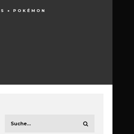
WS
POKÉMON