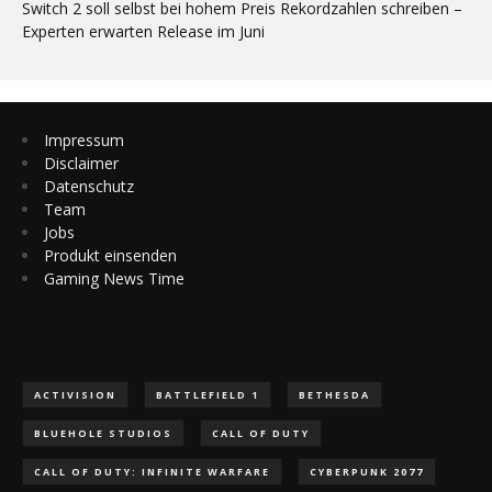
Switch 2 soll selbst bei hohem Preis Rekordzahlen schreiben –
Experten erwarten Release im Juni
Impressum
Disclaimer
Datenschutz
Team
Jobs
Produkt einsenden
Gaming News Time
ACTIVISION
BATTLEFIELD 1
BETHESDA
BLUEHOLE STUDIOS
CALL OF DUTY
CALL OF DUTY: INFINITE WARFARE
CYBERPUNK 2077