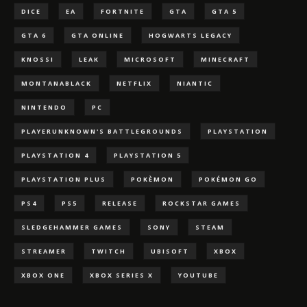
DICE
EA
FORTNITE
GTA
GTA 5
GTA 6
GTA ONLINE
HOGWARTS LEGACY
KNOSSI
LEAK
MICROSOFT
MINECRAFT
MONTANABLACK
NETFLIX
NIANTIC
NINTENDO
PC
PLAYERUNKNOWN'S BATTLEGROUNDS
PLAYSTATION
PLAYSTATION 4
PLAYSTATION 5
PLAYSTATION PLUS
POKÈMON
POKÉMON GO
PS4
PS5
RELEASE
ROCKSTAR GAMES
SLEDGEHAMMER GAMES
SONY
STEAM
STREAMER
TWITCH
UBISOFT
XBOX
XBOX ONE
XBOX SERIES X
YOUTUBE