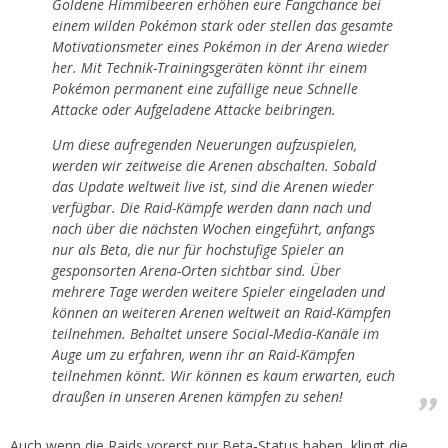
Goldene Himmibeeren erhöhen eure Fangchance bei
einem wilden Pokémon stark oder stellen das gesamte
Motivationsmeter eines Pokémon in der Arena wieder
her. Mit Technik-Trainingsgeräten könnt ihr einem
Pokémon permanent eine zufällige neue Schnelle
Attacke oder Aufgeladene Attacke beibringen.
Um diese aufregenden Neuerungen aufzuspielen,
werden wir zeitweise die Arenen abschalten. Sobald
das Update weltweit live ist, sind die Arenen wieder
verfügbar. Die Raid-Kämpfe werden dann nach und
nach über die nächsten Wochen eingeführt, anfangs
nur als Beta, die nur für hochstufige Spieler an
gesponsorten Arena-Orten sichtbar sind. Über
mehrere Tage werden weitere Spieler eingeladen und
können an weiteren Arenen weltweit an Raid-Kämpfen
teilnehmen. Behaltet unsere Social-Media-Kanäle im
Auge um zu erfahren, wenn ihr an Raid-Kämpfen
teilnehmen könnt. Wir können es kaum erwarten, euch
draußen in unseren Arenen kämpfen zu sehen!
Auch wenn die Raids vorerst nur Beta-Status haben, klingt die