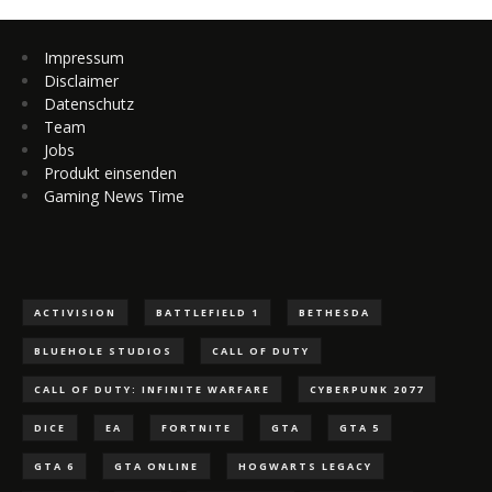
Impressum
Disclaimer
Datenschutz
Team
Jobs
Produkt einsenden
Gaming News Time
ACTIVISION
BATTLEFIELD 1
BETHESDA
BLUEHOLE STUDIOS
CALL OF DUTY
CALL OF DUTY: INFINITE WARFARE
CYBERPUNK 2077
DICE
EA
FORTNITE
GTA
GTA 5
GTA 6
GTA ONLINE
HOGWARTS LEGACY