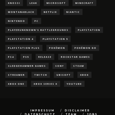
KNOSSI
LEAK
MICROSOFT
MINECRAFT
MONTANABLACK
NETFLIX
NIANTIC
NINTENDO
PC
PLAYERUNKNOWN'S BATTLEGROUNDS
PLAYSTATION
PLAYSTATION 4
PLAYSTATION 5
PLAYSTATION PLUS
POKÈMON
POKÉMON GO
PS4
PS5
RELEASE
ROCKSTAR GAMES
SLEDGEHAMMER GAMES
SONY
STEAM
STREAMER
TWITCH
UBISOFT
XBOX
XBOX ONE
XBOX SERIES X
YOUTUBE
IMPRESSUM
DISCLAIMER
DATENSCHUTZ
TEAM
JOBS