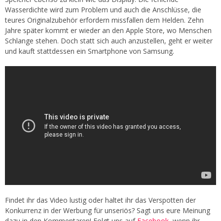
Wasserdichte wird zum Problem und auch die Anschlüsse, die
teures Originalzubehör erfordern missfallen dem Helden. Zehn
Jahre später kommt er wieder an den Apple Store, wo Menschen
Schlange stehen. Doch statt sich auch anzustellen, geht er weiter
und kauft stattdessen ein Smartphone von Samsung.
Findet ihr das Video lustig oder haltet ihr das Verspotten der
Konkurrenz in der Werbung für unseriös? Sagt uns eure Meinung
dazu in den Kommentaren! Folgt uns auf
Facebook
, wenn ihr