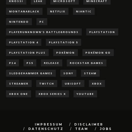
KNOSSI
LEAK
MICROSOFT
MINECRAFT
MONTANABLACK
NETFLIX
NIANTIC
NINTENDO
PC
PLAYERUNKNOWN'S BATTLEGROUNDS
PLAYSTATION
PLAYSTATION 4
PLAYSTATION 5
PLAYSTATION PLUS
POKÈMON
POKÉMON GO
PS4
PS5
RELEASE
ROCKSTAR GAMES
SLEDGEHAMMER GAMES
SONY
STEAM
STREAMER
TWITCH
UBISOFT
XBOX
XBOX ONE
XBOX SERIES X
YOUTUBE
IMPRESSUM
DISCLAIMER
DATENSCHUTZ
TEAM
JOBS