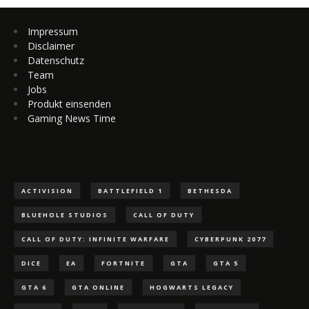
Impressum
Disclaimer
Datenschutz
Team
Jobs
Produkt einsenden
Gaming News Time
ACTIVISION
BATTLEFIELD 1
BETHESDA
BLUEHOLE STUDIOS
CALL OF DUTY
CALL OF DUTY: INFINITE WARFARE
CYBERPUNK 2077
DICE
EA
FORTNITE
GTA
GTA 5
GTA 6
GTA ONLINE
HOGWARTS LEGACY