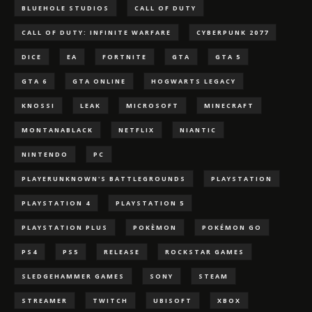
BLUEHOLE STUDIOS
CALL OF DUTY
CALL OF DUTY: INFINITE WARFARE
CYBERPUNK 2077
DICE
EA
FORTNITE
GTA
GTA 5
GTA 6
GTA ONLINE
HOGWARTS LEGACY
KNOSSI
LEAK
MICROSOFT
MINECRAFT
MONTANABLACK
NETFLIX
NIANTIC
NINTENDO
PC
PLAYERUNKNOWN'S BATTLEGROUNDS
PLAYSTATION
PLAYSTATION 4
PLAYSTATION 5
PLAYSTATION PLUS
POKÈMON
POKÉMON GO
PS4
PS5
RELEASE
ROCKSTAR GAMES
SLEDGEHAMMER GAMES
SONY
STEAM
STREAMER
TWITCH
UBISOFT
XBOX