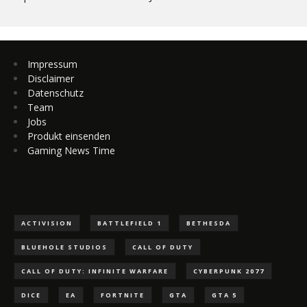
Impressum
Disclaimer
Datenschutz
Team
Jobs
Produkt einsenden
Gaming News Time
ACTIVISION
BATTLEFIELD 1
BETHESDA
BLUEHOLE STUDIOS
CALL OF DUTY
CALL OF DUTY: INFINITE WARFARE
CYBERPUNK 2077
DICE
EA
FORTNITE
GTA
GTA 5