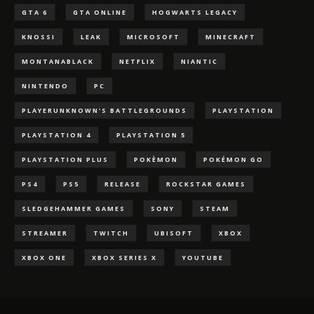
GTA 6
GTA ONLINE
HOGWARTS LEGACY
KNOSSI
LEAK
MICROSOFT
MINECRAFT
MONTANABLACK
NETFLIX
NIANTIC
NINTENDO
PC
PLAYERUNKNOWN'S BATTLEGROUNDS
PLAYSTATION
PLAYSTATION 4
PLAYSTATION 5
PLAYSTATION PLUS
POKÈMON
POKÉMON GO
PS4
PS5
RELEASE
ROCKSTAR GAMES
SLEDGEHAMMER GAMES
SONY
STEAM
STREAMER
TWITCH
UBISOFT
XBOX
XBOX ONE
XBOX SERIES X
YOUTUBE