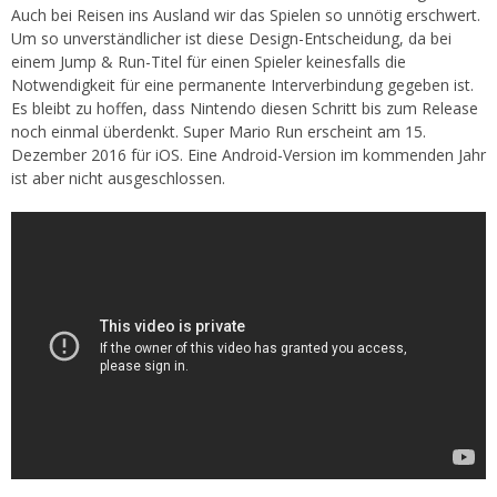
Auch bei Reisen ins Ausland wir das Spielen so unnötig erschwert.
Um so unverständlicher ist diese Design-Entscheidung, da bei
einem Jump & Run-Titel für einen Spieler keinesfalls die
Notwendigkeit für eine permanente Interverbindung gegeben ist.
Es bleibt zu hoffen, dass Nintendo diesen Schritt bis zum Release
noch einmal überdenkt. Super Mario Run erscheint am 15.
Dezember 2016 für iOS. Eine Android-Version im kommenden Jahr
ist aber nicht ausgeschlossen.