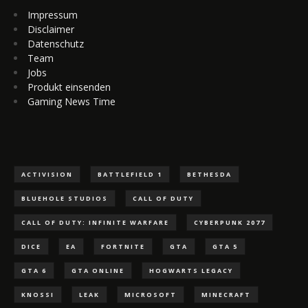
Impressum
Disclaimer
Datenschutz
Team
Jobs
Produkt einsenden
Gaming News Time
ACTIVISION
BATTLEFIELD 1
BETHESDA
BLUEHOLE STUDIOS
CALL OF DUTY
CALL OF DUTY: INFINITE WARFARE
CYBERPUNK 2077
DICE
EA
FORTNITE
GTA
GTA 5
GTA 6
GTA ONLINE
HOGWARTS LEGACY
KNOSSI
LEAK
MICROSOFT
MINECRAFT