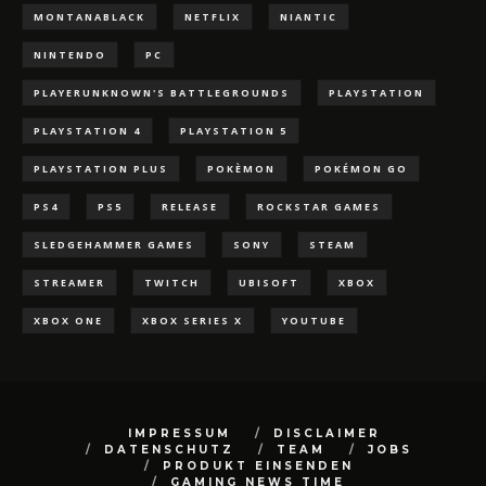
MONTANABLACK
NETFLIX
NIANTIC
NINTENDO
PC
PLAYERUNKNOWN'S BATTLEGROUNDS
PLAYSTATION
PLAYSTATION 4
PLAYSTATION 5
PLAYSTATION PLUS
POKÈMON
POKÉMON GO
PS4
PS5
RELEASE
ROCKSTAR GAMES
SLEDGEHAMMER GAMES
SONY
STEAM
STREAMER
TWITCH
UBISOFT
XBOX
XBOX ONE
XBOX SERIES X
YOUTUBE
IMPRESSUM
DISCLAIMER
DATENSCHUTZ
TEAM
JOBS
PRODUKT EINSENDEN
GAMING NEWS TIME