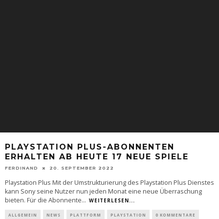
PLAYSTATION PLUS-ABONNENTEN
ERHALTEN AB HEUTE 17 NEUE SPIELE
FERDINAND
20. SEPTEMBER 2022
Playstation Plus Mit der Umstrukturierung des Playstation Plus Dienstes
kann Sony seine Nutzer nun jeden Monat eine neue Überraschung
bieten. Für die Abonnente
...
WEITERLESEN...
ALLGEMEIN
NEWS
PLATTFORM
PLAYSTATION
0 KOMMENTARE