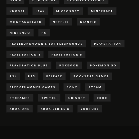
GTA 6
GTA ONLINE
HOGWARTS LEGACY
KNOSSI
LEAK
MICROSOFT
MINECRAFT
MONTANABLACK
NETFLIX
NIANTIC
NINTENDO
PC
PLAYERUNKNOWN'S BATTLEGROUNDS
PLAYSTATION
PLAYSTATION 4
PLAYSTATION 5
PLAYSTATION PLUS
POKÈMON
POKÉMON GO
PS4
PS5
RELEASE
ROCKSTAR GAMES
SLEDGEHAMMER GAMES
SONY
STEAM
STREAMER
TWITCH
UBISOFT
XBOX
XBOX ONE
XBOX SERIES X
YOUTUBE