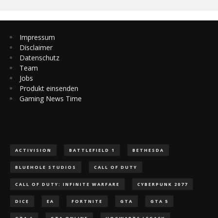
Impressum
Disclaimer
Datenschutz
Team
Jobs
Produkt einsenden
Gaming News Time
ACTIVISION
BATTLEFIELD 1
BETHESDA
BLUEHOLE STUDIOS
CALL OF DUTY
CALL OF DUTY: INFINITE WARFARE
CYBERPUNK 2077
DICE
EA
FORTNITE
GTA
GTA 5