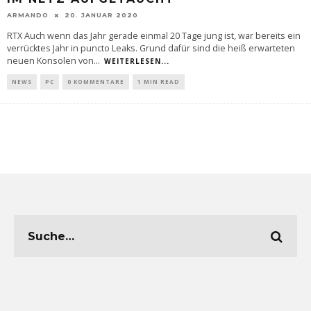
ARMANDO
20. JANUAR 2020
RTX Auch wenn das Jahr gerade einmal 20 Tage jung ist, war bereits ein
verrücktes Jahr in puncto Leaks. Grund dafür sind die heiß erwarteten
neuen Konsolen von
...
WEITERLESEN...
NEWS
PC
0 KOMMENTARE
1 MIN READ