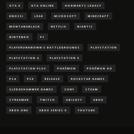
GTA 6
GTA ONLINE
HOGWARTS LEGACY
KNOSSI
LEAK
MICROSOFT
MINECRAFT
MONTANABLACK
NETFLIX
NIANTIC
NINTENDO
PC
PLAYERUNKNOWN'S BATTLEGROUNDS
PLAYSTATION
PLAYSTATION 4
PLAYSTATION 5
PLAYSTATION PLUS
POKÈMON
POKÉMON GO
PS4
PS5
RELEASE
ROCKSTAR GAMES
SLEDGEHAMMER GAMES
SONY
STEAM
STREAMER
TWITCH
UBISOFT
XBOX
XBOX ONE
XBOX SERIES X
YOUTUBE