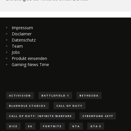
Impressum
Disclaimer
Datenschutz
Team
Jobs
Produkt einsenden
Gaming News Time
ACTIVISION
BATTLEFIELD 1
BETHESDA
BLUEHOLE STUDIOS
CALL OF DUTY
CALL OF DUTY: INFINITE WARFARE
CYBERPUNK 2077
DICE
EA
FORTNITE
GTA
GTA 5