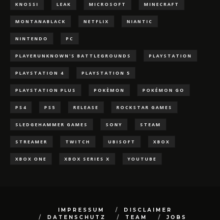
KNOSSI
LEAK
MICROSOFT
MINECRAFT
MONTANABLACK
NETFLIX
NIANTIC
NINTENDO
PC
PLAYERUNKNOWN'S BATTLEGROUNDS
PLAYSTATION
PLAYSTATION 4
PLAYSTATION 5
PLAYSTATION PLUS
POKÈMON
POKÉMON GO
PS4
PS5
RELEASE
ROCKSTAR GAMES
SLEDGEHAMMER GAMES
SONY
STEAM
STREAMER
TWITCH
UBISOFT
XBOX
XBOX ONE
XBOX SERIES X
YOUTUBE
IMPRESSUM
DISCLAIMER
DATENSCHUTZ
TEAM
JOBS