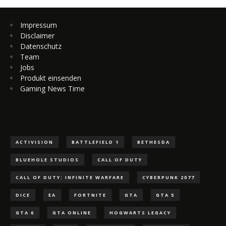
Impressum
Disclaimer
Datenschutz
Team
Jobs
Produkt einsenden
Gaming News Time
ACTIVISION
BATTLEFIELD 1
BETHESDA
BLUEHOLE STUDIOS
CALL OF DUTY
CALL OF DUTY: INFINITE WARFARE
CYBERPUNK 2077
DICE
EA
FORTNITE
GTA
GTA 5
GTA 6
GTA ONLINE
HOGWARTS LEGACY