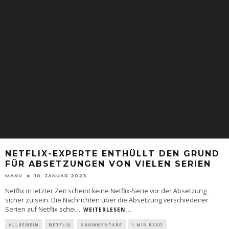
NETFLIX-EXPERTE ENTHÜLLT DEN GRUND
FÜR ABSETZUNGEN VON VIELEN SERIEN
MANU
10. JANUAR 2023
Netflix In letzter Zeit scheint keine Netflix-Serie vor der Absetzung
sicher zu sein. Die Nachrichten über die Absetzung verschiedener
Serien auf Netflix schei
...
WEITERLESEN...
ALLGEMEIN
NETFLIX
0 KOMMENTARE
1 MIN READ