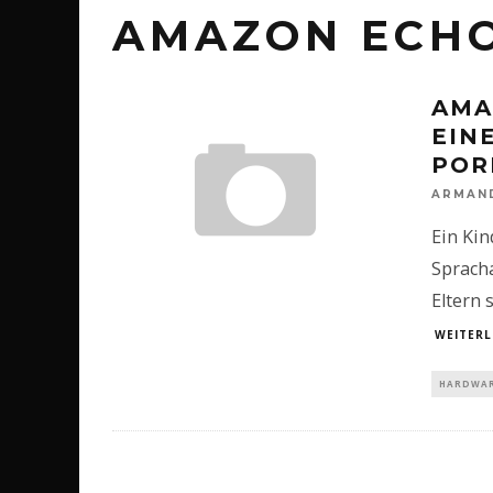
AMAZON ECH
AMA
EIN
POR
ARMAN
Ein Kin
Spracha
Eltern 
WEITERL
HARDWAR