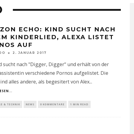
O
ZON ECHO: KIND SUCHT NACH
EM KINDERLIED, ALEXA LISTET
NOS AUF
DO
2. JANUAR 2017
d sucht nach "Digger, Digger" und erhält von der
ssistentin verschiedene Pornos aufgelistet. Die
sind alles andere, als begesitert von Alex
...
ESEN...
E & TECHNIK
NEWS
0 KOMMENTARE
1 MIN READ