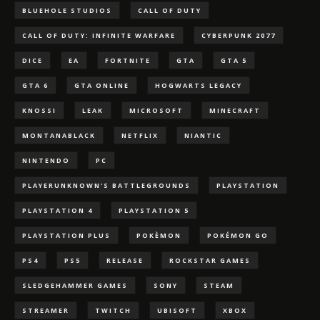
BLUEHOLE STUDIOS
CALL OF DUTY
CALL OF DUTY: INFINITE WARFARE
CYBERPUNK 2077
DICE
EA
FORTNITE
GTA
GTA 5
GTA 6
GTA ONLINE
HOGWARTS LEGACY
KNOSSI
LEAK
MICROSOFT
MINECRAFT
MONTANABLACK
NETFLIX
NIANTIC
NINTENDO
PC
PLAYERUNKNOWN'S BATTLEGROUNDS
PLAYSTATION
PLAYSTATION 4
PLAYSTATION 5
PLAYSTATION PLUS
POKÈMON
POKÉMON GO
PS4
PS5
RELEASE
ROCKSTAR GAMES
SLEDGEHAMMER GAMES
SONY
STEAM
STREAMER
TWITCH
UBISOFT
XBOX