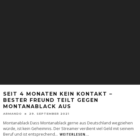
SEIT 4 MONATEN KEIN KONTAKT –
BESTER FREUND TEILT GEGEN
MONTANABLACK AUS
ARMANDO
29. SEPTEMBER 2021
Montanablack Dass Montanablack gerne aus Deutschland wegziehen
würde, ist kein Geheimnis. Der Streamer verdient viel Geld mit seinem
Beruf und ist entsprechend
...
WEITERLESEN...