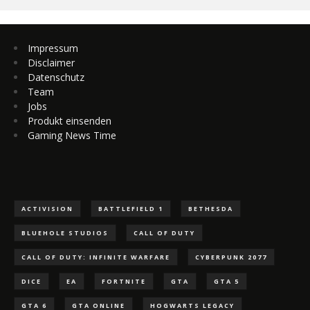
Impressum
Disclaimer
Datenschutz
Team
Jobs
Produkt einsenden
Gaming News Time
ACTIVISION
BATTLEFIELD 1
BETHESDA
BLUEHOLE STUDIOS
CALL OF DUTY
CALL OF DUTY: INFINITE WARFARE
CYBERPUNK 2077
DICE
EA
FORTNITE
GTA
GTA 5
GTA 6
GTA ONLINE
HOGWARTS LEGACY