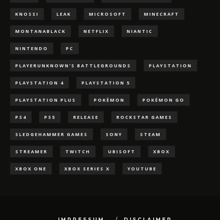
KNOSSI
LEAK
MICROSOFT
MINECRAFT
MONTANABLACK
NETFLIX
NIANTIC
NINTENDO
PC
PLAYERUNKNOWN'S BATTLEGROUNDS
PLAYSTATION
PLAYSTATION 4
PLAYSTATION 5
PLAYSTATION PLUS
POKÈMON
POKÉMON GO
PS4
PS5
RELEASE
ROCKSTAR GAMES
SLEDGEHAMMER GAMES
SONY
STEAM
STREAMER
TWITCH
UBISOFT
XBOX
XBOX ONE
XBOX SERIES X
YOUTUBE
IMPRESSUM
DISCLAIMER