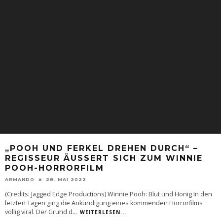
„POOH UND FERKEL DREHEN DURCH“ –
REGISSEUR ÄUSSERT SICH ZUM WINNIE P
OOH-HORRORFILM
ARMANDO
28. MAI 2022
(Credits: Jagged Edge Productions) Winnie Pooh: Blut und Honig In den
letzten Tagen ging die Ankündigung eines kommenden Horrorfilms
völlig viral. Der Grund d
...
WEITERLESEN...