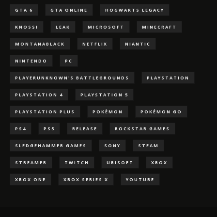
GTA 6
GTA ONLINE
HOGWARTS LEGACY
KNOSSI
LEAK
MICROSOFT
MINECRAFT
MONTANABLACK
NETFLIX
NIANTIC
NINTENDO
PC
PLAYERUNKNOWN'S BATTLEGROUNDS
PLAYSTATION
PLAYSTATION 4
PLAYSTATION 5
PLAYSTATION PLUS
POKÈMON
POKÉMON GO
PS4
PS5
RELEASE
ROCKSTAR GAMES
SLEDGEHAMMER GAMES
SONY
STEAM
STREAMER
TWITCH
UBISOFT
XBOX
XBOX ONE
XBOX SERIES X
YOUTUBE