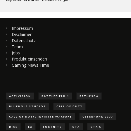
Impressum
Disclaimer
Datenschutz
Team
Jobs
Produkt einsenden
Gaming News Time
ACTIVISION
BATTLEFIELD 1
BETHESDA
BLUEHOLE STUDIOS
CALL OF DUTY
CALL OF DUTY: INFINITE WARFARE
CYBERPUNK 2077
DICE
EA
FORTNITE
GTA
GTA 5