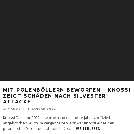
MIT POLENBÖLLERN BEWORFEN – KNOSSI
ZEIGT SCHÄDEN NACH SILVESTER-
ATTACKE
ARMANDO
1. JANUAR 2023
Knossi Das Jahr 2022 ist vorbei und das neue Jahr ist offiziell
angebrochen. Auch im vergangenen Jahr war Knossi einer der
populärsten Streamer auf Twitch-Deut
...
WEITERLESEN...