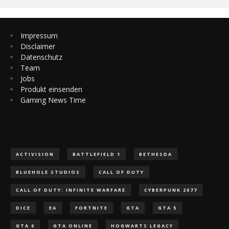
Impressum
Disclaimer
Datenschutz
Team
Jobs
Produkt einsenden
Gaming News Time
ACTIVISION
BATTLEFIELD 1
BETHESDA
BLUEHOLE STUDIOS
CALL OF DUTY
CALL OF DUTY: INFINITE WARFARE
CYBERPUNK 2077
DICE
EA
FORTNITE
GTA
GTA 5
GTA 6
GTA ONLINE
HOGWARTS LEGACY