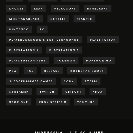
KNOSSI
LEAK
MICROSOFT
MINECRAFT
MONTANABLACK
NETFLIX
NIANTIC
NINTENDO
PC
PLAYERUNKNOWN'S BATTLEGROUNDS
PLAYSTATION
PLAYSTATION 4
PLAYSTATION 5
PLAYSTATION PLUS
POKÈMON
POKÉMON GO
PS4
PS5
RELEASE
ROCKSTAR GAMES
SLEDGEHAMMER GAMES
SONY
STEAM
STREAMER
TWITCH
UBISOFT
XBOX
XBOX ONE
XBOX SERIES X
YOUTUBE
IMPRESSUM
DISCLAIMER