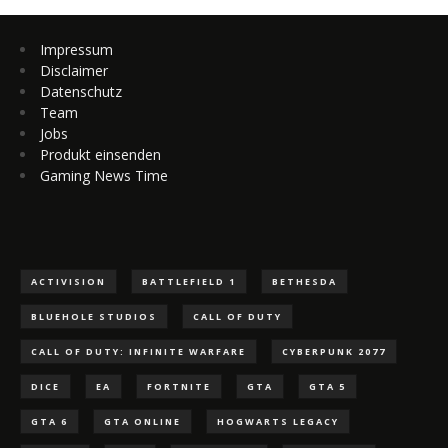
Impressum
Disclaimer
Datenschutz
Team
Jobs
Produkt einsenden
Gaming News Time
ACTIVISION
BATTLEFIELD 1
BETHESDA
BLUEHOLE STUDIOS
CALL OF DUTY
CALL OF DUTY: INFINITE WARFARE
CYBERPUNK 2077
DICE
EA
FORTNITE
GTA
GTA 5
GTA 6
GTA ONLINE
HOGWARTS LEGACY