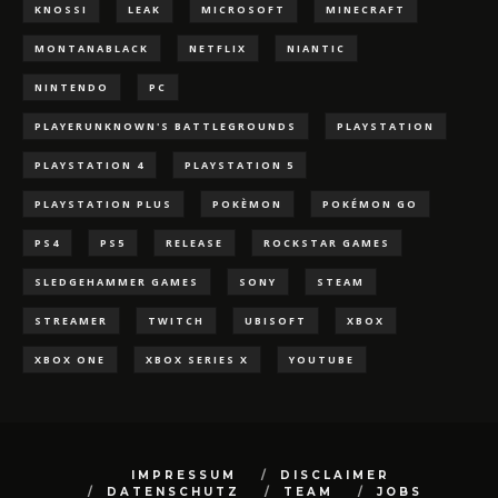
KNOSSI
LEAK
MICROSOFT
MINECRAFT
MONTANABLACK
NETFLIX
NIANTIC
NINTENDO
PC
PLAYERUNKNOWN'S BATTLEGROUNDS
PLAYSTATION
PLAYSTATION 4
PLAYSTATION 5
PLAYSTATION PLUS
POKÈMON
POKÉMON GO
PS4
PS5
RELEASE
ROCKSTAR GAMES
SLEDGEHAMMER GAMES
SONY
STEAM
STREAMER
TWITCH
UBISOFT
XBOX
XBOX ONE
XBOX SERIES X
YOUTUBE
IMPRESSUM
DISCLAIMER
DATENSCHUTZ
TEAM
JOBS