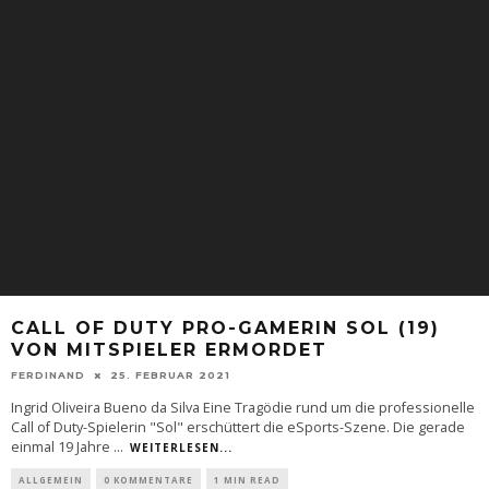
CALL OF DUTY PRO-GAMERIN SOL (19)
VON MITSPIELER ERMORDET
FERDINAND
25. FEBRUAR 2021
Ingrid Oliveira Bueno da Silva Eine Tragödie rund um die professionelle
Call of Duty-Spielerin "Sol" erschüttert die eSports-Szene. Die gerade
einmal 19 Jahre
...
WEITERLESEN...
ALLGEMEIN
0 KOMMENTARE
1 MIN READ